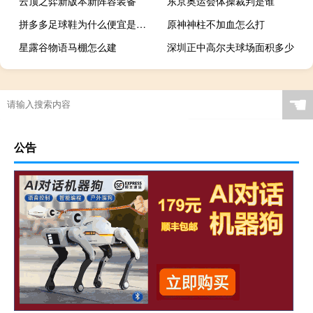
云顶之弈新版本新阵容装备
东京奥运会体操裁判是谁
拼多多足球鞋为什么便宜是正品吗
原神神柱不加血怎么打
星露谷物语马棚怎么建
深圳正中高尔夫球场面积多少
足球16强淘汰赛怎么比
奥运五环用圆规如何画标准
邬挺嘉为什么没进cba
艾尔登法环多人联机很卡
☚
公告