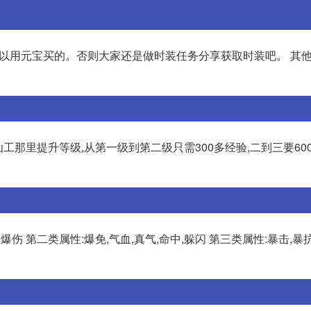
是可以用元宝买的。否则大家还是做时装任务分享获取时装吧。 其
工那里提升等级,从第一级到第二级只需300多经验,二到三要600
爆伤 第二类属性:爆免,气血,真气,命中,躲闪 第三类属性:暴击,暴抗