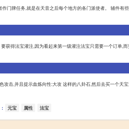
者作门牌任务,就是在天音之后每个地方的各门派使者。 辅件有
二、要获得法宝灌注,因为看起来第一级灌注法宝只需要一个订单,
色攻击,并且提示血炼向性:大攻 这样的八卦石,然后去买一个天宝
：
元宝
属性
法宝