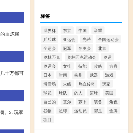
标签
世界杯
东京
中国
举重
宝的血炼属
乒乓球
亚运会
光芒
全国运动会
全运会
冠军
冬奥会
北京
奥林匹克
奥林匹克运动会
奥运
奥运会
女排
技能
攻略
方舟
,几十万都可
日本
时间
杭州
武器
游戏
滑雪场
火线
热血传奇
玩家
球员
球队
的人
篮球
美国
自己的
艾尔
萝卜
装备
角色
谷物
足球
运动员
都是
金牌
。3. 玩家
项目