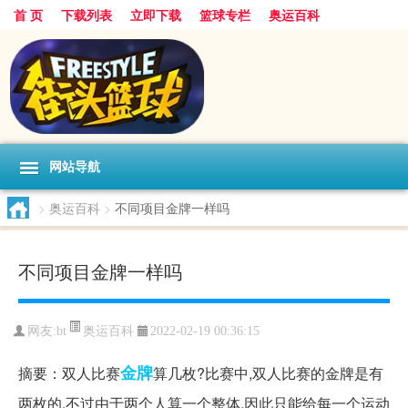
首 页
下载列表
立即下载
篮球专栏
奥运百科
网站导航
>
奥运百科
>
不同项目金牌一样吗
不同项目金牌一样吗
奥运百科
网友:bt
2022-02-19 00:36:15
金牌
摘要：双人比赛
算几枚?比赛中,双人比赛的金牌是有
两枚的,不过由于两个人算一个整体,因此只能给每一个运动