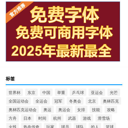
标签
世界杯
东京
中国
举重
乒乓球
亚运会
光芒
全国运动会
全运会
冠军
冬奥会
北京
奥林匹克
奥林匹克运动会
奥运
奥运会
女排
技能
攻略
方舟
日本
时间
杭州
武器
游戏
滑雪场
火线
热血传奇
玩家
球员
球队
的人
篮球