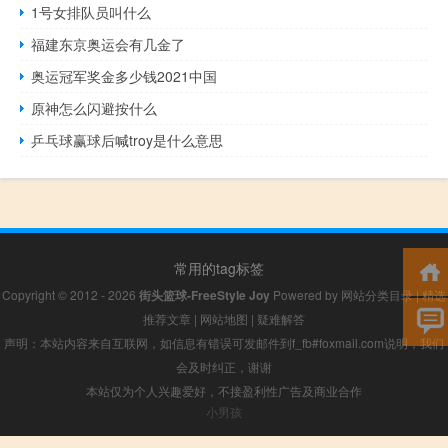
1号女排队员叫什么
福建东京奥运会有几金了
奥运冠军奖金多少钱2021中国
原神怎么闪避按什么
乒乓球赢球后喊troy是什么意思
常用的tag标签
Copyright © 2012 - 2026
街头篮球-FreeStyle Joy
Powered by
网站分类目录
|
精选
推荐文章
|
网站地图
|
疑难解答
声明：本站内容来自互联网，如信息有错误可发邮件到f_fb#foxmail.com说明，我们
会及时纠正，谢谢
本站仅为个人兴趣爱好，不接盈利性广告及商业合作
小男孩