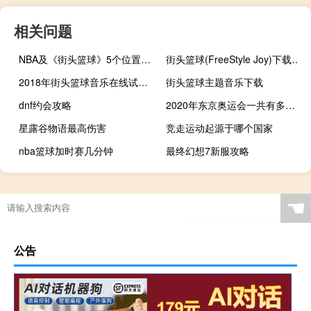
相关问题
NBA及《街头篮球》5个位置的详细介绍
街头篮球(FreeStyle Joy)下载(电脑、安卓和IOS所有版本)
2018年街头篮球音乐在线试听及下载
街头篮球主题音乐下载
dnf约会攻略
2020年东京奥运会一共有多少金牌
星露谷物语最高伤害
竞走运动起源于哪个国家
nba篮球加时赛几分钟
最终幻想7新服攻略
原神怎么换经验书
足球小球3什么意思
2020年世界杯足球赛在哪里举行
世界杯名额怎么分配
☚
公告