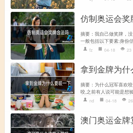
仿制奥运会奖
摘要：我自己做奖牌，没
一般包括以下要素:身份信
fz
04-18
23
拿到金牌为什
摘要：为什么冠军喜欢咬
咬,之前有人说可能是想验
nd
04-18
26
澳门奥运金牌