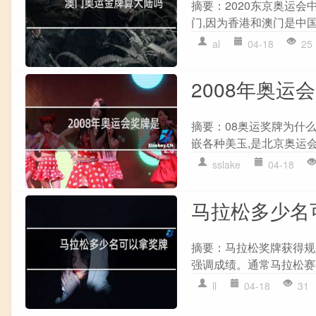
摘要：2020东京奥运会
门,因为香港和澳门是中国
al
04-18
25
2008年奥运
摘要：08奥运奖牌为什么
嵌各种美玉,是北京奥运会
sslake
04-18
马拉松多少名
摘要：马拉松奖牌获得规则
强调成绩。通常马拉松赛事
ll
04-18
31