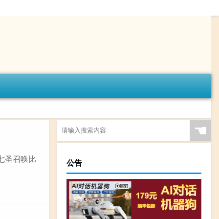
☚
七圣召唤比
公告