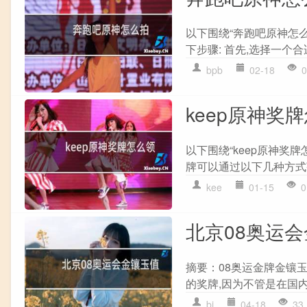
以下围绕“奔跑吧原神怎
下步骤: 首先,选择一个合
bpb
02-18
0
keep原神奖
以下围绕“keep原神奖牌
牌可以通过以下几种方式获取:
kee
01-15
0
北京08奥运
摘要：08奥运金牌金镶
的奖牌,因为不管是在国内
bj
04-18
33