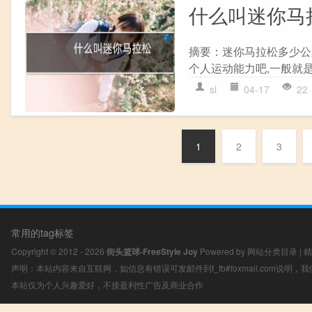
什么叫迷你马
摘要：迷你马拉松多少公
个人运动能力吧,一般就是
sl
04-17
22
1
2
3
常用的tag标签
Copyright © 2012 - 2026
街头篮球-FreeStyle Joy
Powered by
网站分类目录
|
精
声明：本站内容来自互联网，如信息有错误可发邮件到f_fb#foxmail.com说明
本站仅为个人兴趣爱好，不接盈利性广告及商业合作