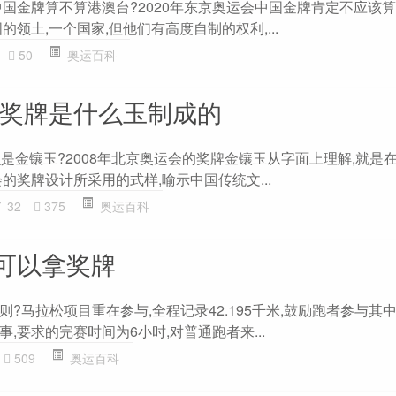
中国金牌算不算港澳台?2020年东京奥运会中国金牌肯定不应该
的领土,一个国家,但他们有高度自制的权利,...
50
奥运百科
会奖牌是什么玉制成的
是金镶玉?2008年北京奥运会的奖牌金镶玉从字面上理解,就是
的奖牌设计所采用的式样,喻示中国传统文...
32
375
奥运百科
可以拿奖牌
?马拉松项目重在参与,全程记录42.195千米,鼓励跑者参与其
,要求的完赛时间为6小时,对普通跑者来...
509
奥运百科