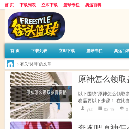
首 页
下载列表
立即下载
篮球专栏
奥运百科
首 页
下载列表
立即下载
篮球专栏
奥运百
>
有关“奖牌”的文章
原神怎么领取
以下围绕“原神怎么领取
赛需要以下步骤:1. 在比
ysz
02-19
0
奔跑吧原神怎