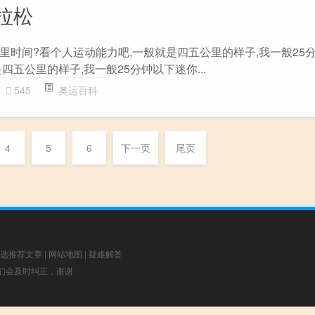
拉松
里时间?看个人运动能力吧,一般就是四五公里的样子,我一般25分
四五公里的样子,我一般25分钟以下迷你...
545
奥运百科
4
5
6
下一页
尾页
选推荐文章
|
网站地图
|
疑难解答
，我们会及时纠正，谢谢