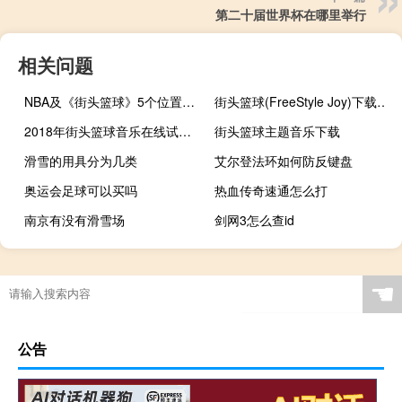
第二十届世界杯在哪里举行
相关问题
NBA及《街头篮球》5个位置的详细介绍
街头篮球(FreeStyle Joy)下载(电脑、安卓和IOS所有版本)
2018年街头篮球音乐在线试听及下载
街头篮球主题音乐下载
滑雪的用具分为几类
艾尔登法环如何防反键盘
奥运会足球可以买吗
热血传奇速通怎么打
南京有没有滑雪场
剑网3怎么查id
奥运会今天几点结束
2008年奥运会得多少金牌
介绍春节作文英语结尾
原神大佬怎么刷原石
☚
公告