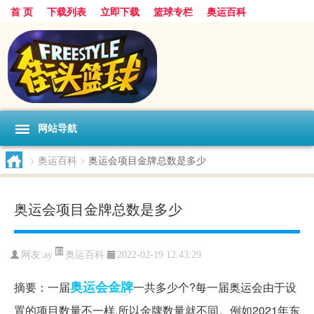
首 页
下载列表
立即下载
篮球专栏
奥运百科
网站导航
>
奥运百科
>
奥运会项目金牌总数是多少
奥运会项目金牌总数是多少
奥运百科
网友:ay
2022-02-19 12:43:29
奥运会
金牌
摘要：一届
一共多少个?每一届奥运会由于设
置的项目数量不一样,所以金牌数量就不同。例如2021年东