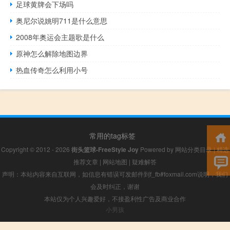
足球黄牌会下场吗
奥尼尔说姚明711是什么意思
2008年奥运会主题歌是什么
原神怎么解除地图边界
热血传奇怎么利用小号
常用的tag标签
Copyright © 2012 - 2026
街头篮球-FreeStyle Joy
Powered by
网站分类目录
|
精选
推荐文章
|
网站地图
|
疑难解答
声明：本站内容来自互联网，如信息有错误可发邮件到f_fb#foxmail.com说明，我们
会及时纠正，谢谢
本站仅为个人兴趣爱好，不接盈利性广告及商业合作
小男孩