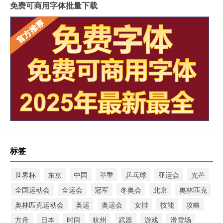
免费可商用字体批量下载
标签
世界杯
东京
中国
举重
乒乓球
亚运会
光芒
全国运动会
全运会
冠军
冬奥会
北京
奥林匹克
奥林匹克运动会
奥运
奥运会
女排
技能
攻略
方舟
日本
时间
杭州
武器
游戏
滑雪场