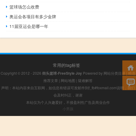
篮球场怎么收费
奥运会各项目有多少金牌
11届亚运会是哪一年
常用的tag标签
Copyright © 2012 - 2026
街头篮球-FreeStyle Joy
Powered by
网站分类目录
|
精选
推荐文章
|
网站地图
|
疑难解答
声明：本站内容来自互联网，如信息有错误可发邮件到f_fb#foxmail.com说明，我们
会及时纠正，谢谢
本站仅为个人兴趣爱好，不接盈利性广告及商业合作
小男孩