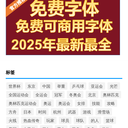
标签
世界杯
东京
中国
举重
乒乓球
亚运会
光芒
全国运动会
全运会
冠军
冬奥会
北京
奥林匹克
奥林匹克运动会
奥运
奥运会
女排
技能
攻略
方舟
日本
时间
杭州
武器
游戏
滑雪场
火线
热血传奇
玩家
球员
球队
的人
篮球