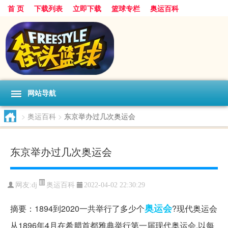
首 页
下载列表
立即下载
篮球专栏
奥运百科
网站导航
>
奥运百科
>
东京举办过几次奥运会
东京举办过几次奥运会
奥运百科
网友:dj
2022-04-02 22:30:29
奥运会
摘要：1894到2020一共举行了多少个
?现代奥运会
从1896年4月在希腊首都雅典举行第一届现代奥运会,以每