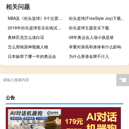
相关问题
NBA及《街头篮球》5个位置的详细介绍
街头篮球(FreeStyle Joy)下载(电脑、安卓和IOS所有版本)
2018年街头篮球音乐在线试听及下载
街头篮球主题音乐下载
奥林匹克怎么读白话
08年奥运会入场小孩是谁
怎么剪辑原神视频人物
举重对身高和身体有什么影响
日本缺席了哪一年的奥运会
为什么香港金牌不计入
2022年北京冬季奥运会是第几届
cf手游王者之势多少币
塞尔达滑雪在哪里
“黄沙一片”的出处是哪里
☚
公告