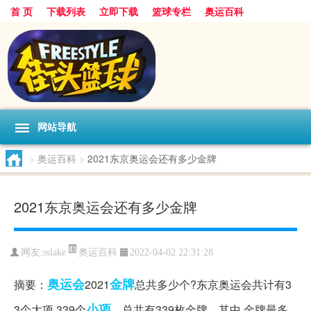
首 页
下载列表
立即下载
篮球专栏
奥运百科
网站导航
>
奥运百科
>
2021东京奥运会还有多少金牌
2021东京奥运会还有多少金牌
奥运百科
网友:sslake
2022-04-02 22:31:28
奥运会
金牌
摘要：
2021
总共多少个?东京奥运会共计有3
小项
3个大项,339个
。总共有339枚金牌。其中,金牌最多