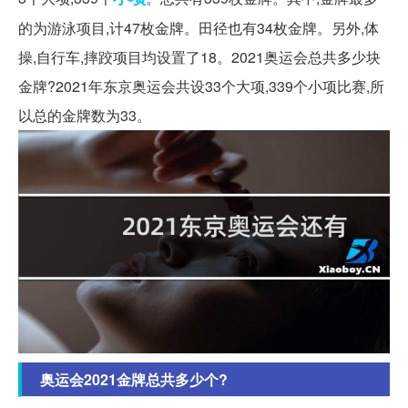
的为游泳项目,计47枚金牌。田径也有34枚金牌。另外,体
操,自行车,摔跤项目均设置了18。2021奥运会总共多少块
金牌?2021年东京奥运会共设33个大项,339个小项比赛,所
以总的金牌数为33。
奥运会2021金牌总共多少个?