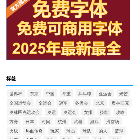
标签
世界杯
东京
中国
举重
乒乓球
亚运会
光芒
全国运动会
全运会
冠军
冬奥会
北京
奥林匹克
奥林匹克运动会
奥运
奥运会
女排
技能
攻略
方舟
日本
时间
杭州
武器
游戏
滑雪场
火线
热血传奇
玩家
球员
球队
的人
篮球