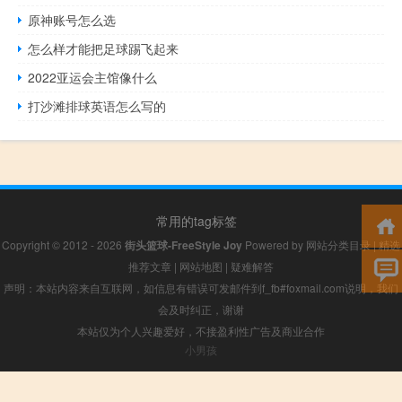
原神账号怎么选
怎么样才能把足球踢飞起来
2022亚运会主馆像什么
打沙滩排球英语怎么写的
常用的tag标签
Copyright © 2012 - 2026
街头篮球-FreeStyle Joy
Powered by
网站分类目录
|
精选
推荐文章
|
网站地图
|
疑难解答
声明：本站内容来自互联网，如信息有错误可发邮件到f_fb#foxmail.com说明，我们
会及时纠正，谢谢
本站仅为个人兴趣爱好，不接盈利性广告及商业合作
小男孩