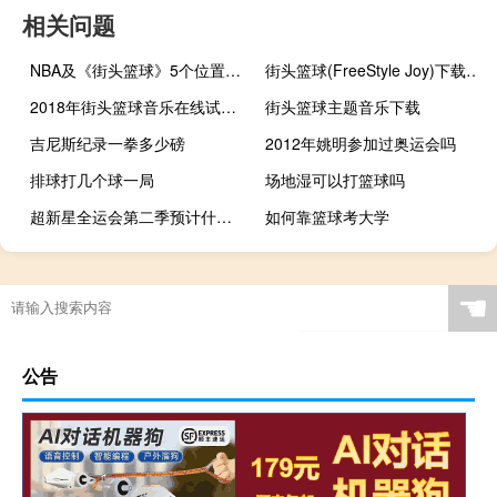
相关问题
NBA及《街头篮球》5个位置的详细介绍
街头篮球(FreeStyle Joy)下载(电脑、安卓和IOS所有版本)
2018年街头篮球音乐在线试听及下载
街头篮球主题音乐下载
吉尼斯纪录一拳多少磅
2012年姚明参加过奥运会吗
排球打几个球一局
场地湿可以打篮球吗
超新星全运会第二季预计什么时候
如何靠篮球考大学
滑雪大冒险雪地之翼技能是啥
奥运会在哪里举行2028
奥运会的目标是什么
16年奥运会日本多少块金牌
☚
公告