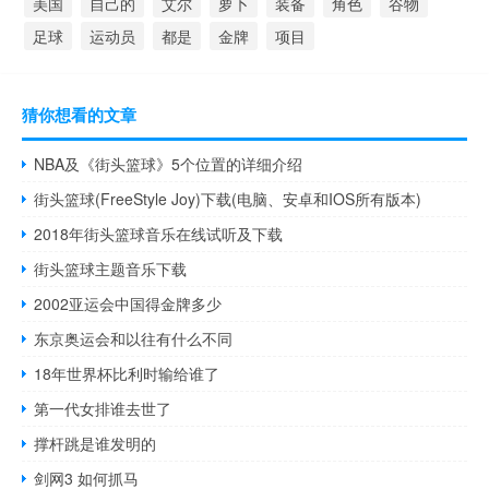
美国
自己的
艾尔
萝卜
装备
角色
谷物
足球
运动员
都是
金牌
项目
猜你想看的文章
NBA及《街头篮球》5个位置的详细介绍
街头篮球(FreeStyle Joy)下载(电脑、安卓和IOS所有版本)
2018年街头篮球音乐在线试听及下载
街头篮球主题音乐下载
2002亚运会中国得金牌多少
东京奥运会和以往有什么不同
18年世界杯比利时输给谁了
第一代女排谁去世了
撑杆跳是谁发明的
剑网3 如何抓马