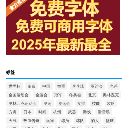
标签
世界杯
东京
中国
举重
乒乓球
亚运会
光芒
全国运动会
全运会
冠军
冬奥会
北京
奥林匹克
奥林匹克运动会
奥运
奥运会
女排
技能
攻略
方舟
日本
时间
杭州
武器
游戏
滑雪场
火线
热血传奇
玩家
球员
球队
的人
篮球