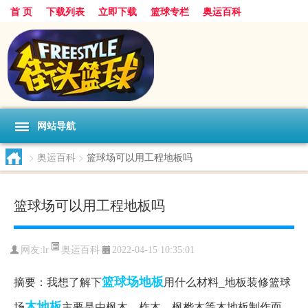
首 页
下载列表
立即下载
篮球专栏
奥运百科
网站导航
>
奥运百科
>
篮球场可以用工程地板吗
篮球场可以用工程地板吗
奥运百科
网友:lr
2022-04-15 10:35:01
篮球场
地板
摘要：我想了解下
用什么材料_地板装修篮球
木地板
场
主要是由枫木、柞木、枫桦木等木地板制作而