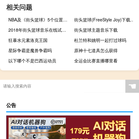
相关问题
NBA及《街头篮球》5个位置的详细介绍
街头篮球(FreeStyle Joy)下载(电脑、安卓和IOS所有版本)
2018年街头篮球音乐在线试听及下载
街头篮球主题音乐下载
狂暴水元素洛克王国
杜兰特和姚明一起打过球吗
星际争霸是魔兽争霸吗
原神十七道具怎么获得
以下哪个不是巴西运动员
全运会比赛直播哪里看
剑网3冰心被动技能
剑与家园pvp攻略
橄榄球冠军是谁
“我从南方来”的出处是哪里
☚
公告