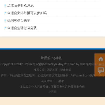
足球rw是什么意思
全运会女排外援可以参加吗
姚明有多少辆车
全运会篮球怎么分队
常用的tag标签
Copyright © 2012 - 2026
街头篮球-FreeStyle Joy
Powered by
网站分类目录
|
精选
推荐文章
|
网站地图
|
疑难解答
声明：本站内容来自互联网，如信息有错误可发邮件到f_fb#foxmail.com说明，我们
会及时纠正，谢谢
本站仅为个人兴趣爱好，不接盈利性广告及商业合作
小男孩