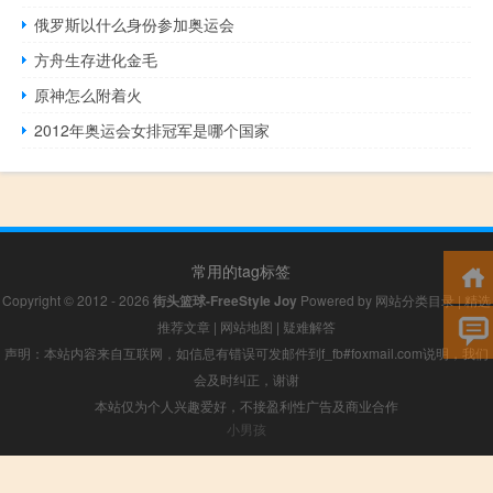
俄罗斯以什么身份参加奥运会
方舟生存进化金毛
原神怎么附着火
2012年奥运会女排冠军是哪个国家
常用的tag标签
Copyright © 2012 - 2026
街头篮球-FreeStyle Joy
Powered by
网站分类目录
|
精选
推荐文章
|
网站地图
|
疑难解答
声明：本站内容来自互联网，如信息有错误可发邮件到f_fb#foxmail.com说明，我们
会及时纠正，谢谢
本站仅为个人兴趣爱好，不接盈利性广告及商业合作
小男孩