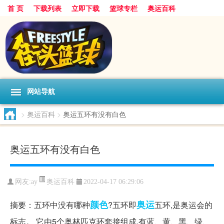
首 页
下载列表
立即下载
篮球专栏
奥运百科
网站导航
>
奥运百科
>
奥运五环有没有白色
奥运五环有没有白色
奥运百科
网友:ay
2022-04-17 06:29:06
颜色
奥运
摘要：五环中没有哪种
?五环即
五环,是奥运会的
标志。 它由5个奥林匹克环套接组成,有蓝、黄、黑、绿、