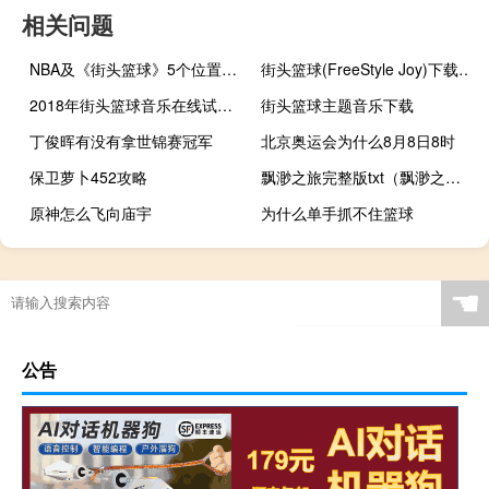
相关问题
NBA及《街头篮球》5个位置的详细介绍
街头篮球(FreeStyle Joy)下载(电脑、安卓和IOS所有版本)
2018年街头篮球音乐在线试听及下载
街头篮球主题音乐下载
丁俊晖有没有拿世锦赛冠军
北京奥运会为什么8月8日8时
保卫萝卜452攻略
飘渺之旅完整版txt（飘渺之旅官网）
原神怎么飞向庙宇
为什么单手抓不住篮球
东京奥运会台湾升什么旗
地下城堡2没有分区么
元气骑士狂战2技能怎么用
☚
公告