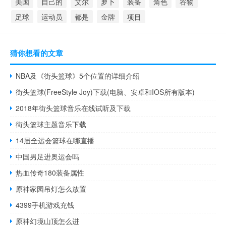
美国
自己的
艾尔
萝卜
装备
角色
谷物
足球
运动员
都是
金牌
项目
猜你想看的文章
NBA及《街头篮球》5个位置的详细介绍
街头篮球(FreeStyle Joy)下载(电脑、安卓和IOS所有版本)
2018年街头篮球音乐在线试听及下载
街头篮球主题音乐下载
14届全运会篮球在哪直播
中国男足进奥运会吗
热血传奇180装备属性
原神家园吊灯怎么放置
4399手机游戏充钱
原神幻境山顶怎么进