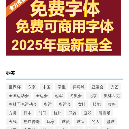
标签
世界杯
东京
中国
举重
乒乓球
亚运会
光芒
全国运动会
全运会
冠军
冬奥会
北京
奥林匹克
奥林匹克运动会
奥运
奥运会
女排
技能
攻略
方舟
日本
时间
杭州
武器
游戏
滑雪场
火线
热血传奇
玩家
球员
球队
的人
篮球