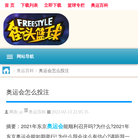
首 页
下载列表
立即下载
篮球专栏
奥运百科
网站导航
>
奥运百科
>
奥运会怎么投注
奥运会怎么投注
奥运百科
网友:ay
2022-02-13 22:05:35
奥运会
摘要：2021年东京
能顺利召开吗?为什么?2021年
东京奥运会能如期举行! 为什么我会这么有信心?请听我一