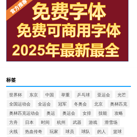
标签
世界杯
东京
中国
举重
乒乓球
亚运会
光芒
全国运动会
全运会
冠军
冬奥会
北京
奥林匹克
奥林匹克运动会
奥运
奥运会
女排
技能
攻略
方舟
日本
时间
杭州
武器
游戏
滑雪场
火线
热血传奇
玩家
球员
球队
的人
篮球