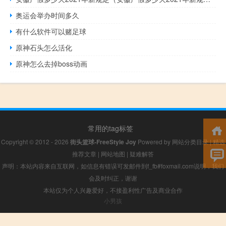
奥运会举办时间多久
有什么软件可以赌足球
原神石头怎么活化
原神怎么去掉boss动画
常用的tag标签
Copyright © 2012 - 2026
街头篮球-FreeStyle Joy
Powered by
网站分类目录
|
精选
推荐文章
|
网站地图
|
疑难解答
声明：本站内容来自互联网，如信息有错误可发邮件到f_fb#foxmail.com说明，我们
会及时纠正，谢谢
本站仅为个人兴趣爱好，不接盈利性广告及商业合作
小男孩