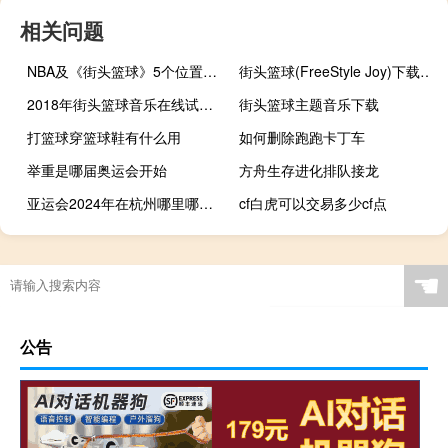
相关问题
NBA及《街头篮球》5个位置的详细介绍
街头篮球(FreeStyle Joy)下载(电脑、安卓和IOS所有版本)
2018年街头篮球音乐在线试听及下载
街头篮球主题音乐下载
打篮球穿篮球鞋有什么用
如何删除跑跑卡丁车
举重是哪届奥运会开始
方舟生存进化排队接龙
亚运会2024年在杭州哪里哪举行
cf白虎可以交易多少cf点
东京奥运会持续到几月几号
原神香玲怎么玩
贵州奥运冠军有几人
☚
公告