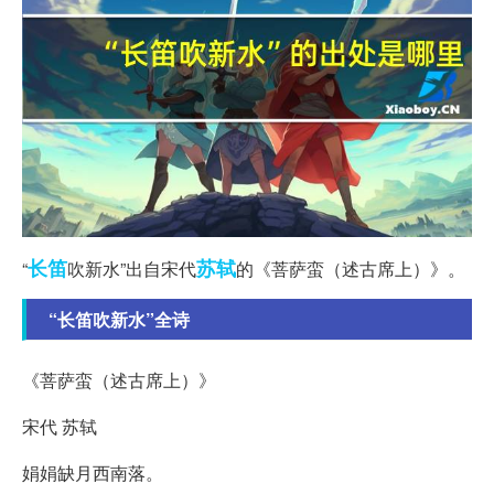
长笛
苏轼
“
吹新水”出自宋代
的《菩萨蛮（述古席上）》。
“长笛吹新水”全诗
《菩萨蛮（述古席上）》
宋代 苏轼
娟娟缺月西南落。