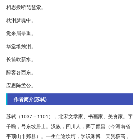
相思拨断琵琶索。
枕泪梦魂中。
觉来眉晕重。
华堂堆烛泪。
长笛吹新水。
醉客各西东。
应思陈孟公。
作者简介(苏轼)
苏轼（1037－1101），北宋文学家、书画家、美食家。字
子瞻，号东坡居士。汉族，四川人，葬于颍昌（今河南省
平顶山市郏县）。一生仕途坎坷，学识渊博，天资极高，