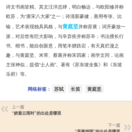
诗文书画皆精。其文汪洋恣肆，明白畅达，与欧阳修并称
欧苏，为“唐宋八大家”之一；诗清新豪健，善用夸张、比
黄庭坚
喻，艺术表现独具风格，与
并称苏黄；词开豪放一
派，对后世有巨大影响，与辛弃疾并称苏辛；书法擅长行
书、楷书，能自创新意，用笔丰腴跌宕，有天真烂漫之
趣，与黄庭坚、米芾、蔡襄并称宋四家；画学文同，论画
主张神似，提倡“士人画”。著有《苏东坡全集》和《东坡
乐府》等。
网络标签：
苏轼
长笛
黄庭坚
上一篇
“娇羞云雨时”的出处是哪里
下一篇
“弄寒烟雨”的出处是哪里