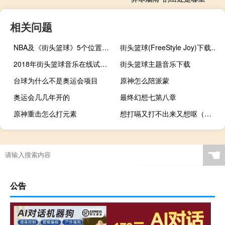
相关问题
NBA及《街头篮球》5个位置的详细介绍
街头篮球(FreeStyle Joy)下载(电脑、安卓和IOS所有版本)
2018年街头篮球音乐在线试听及下载
街头篮球主题音乐下载
台球为什么不是奥运会项目
原神怎么陪派蒙
奥运会几几年开的
最终幻想七第八章
原神重击怎么打元素
想打嗝又打不出来又想呕（想打嗝又打不出来怎么办）
金牌是金子做的吗
故里cf跟关分寸CF
诛仙手游的几个版本
有什么看篮球的app
☚
公告