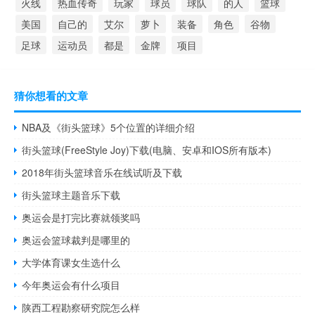
火线
热血传奇
玩家
球员
球队
的人
篮球
美国
自己的
艾尔
萝卜
装备
角色
谷物
足球
运动员
都是
金牌
项目
猜你想看的文章
NBA及《街头篮球》5个位置的详细介绍
街头篮球(FreeStyle Joy)下载(电脑、安卓和IOS所有版本)
2018年街头篮球音乐在线试听及下载
街头篮球主题音乐下载
奥运会是打完比赛就领奖吗
奥运会篮球裁判是哪里的
大学体育课女生选什么
今年奥运会有什么项目
陕西工程勘察研究院怎么样