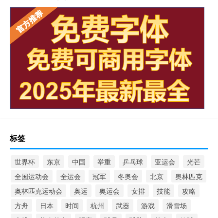
标签
世界杯
东京
中国
举重
乒乓球
亚运会
光芒
全国运动会
全运会
冠军
冬奥会
北京
奥林匹克
奥林匹克运动会
奥运
奥运会
女排
技能
攻略
方舟
日本
时间
杭州
武器
游戏
滑雪场