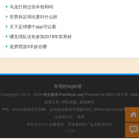
马龙打得过张本智和吗
世界杯足球比赛叫什么杯
天下足球哪个app可以看
哪支球队没有参加2018年世界杯
造梦西游3羊妖在哪
常用的tag标签
Copyright © 2012 - 2026
街头篮球-FreeStyle Joy
Powered by
网站分类目录
|
精选
推荐文章
|
网站地图
|
疑难解答
声明：本站内容来自互联网，如信息有错误可发邮件到f_fb#foxmail.com说明，我们
会及时纠正，谢谢
本站仅为个人兴趣爱好，不接盈利性广告及商业合作
小男孩