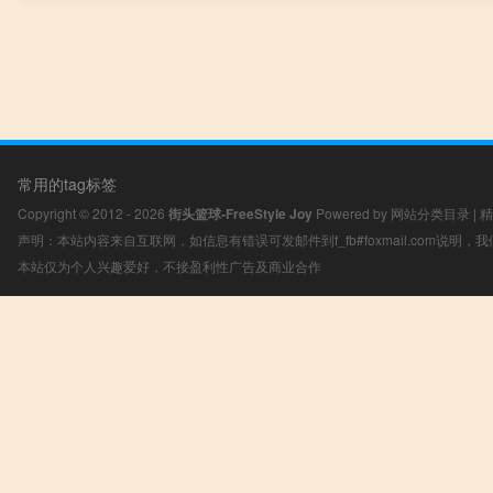
常用的tag标签
Copyright © 2012 - 2026
街头篮球-FreeStyle Joy
Powered by
网站分类目录
|
精
声明：本站内容来自互联网，如信息有错误可发邮件到f_fb#foxmail.com说明
本站仅为个人兴趣爱好，不接盈利性广告及商业合作