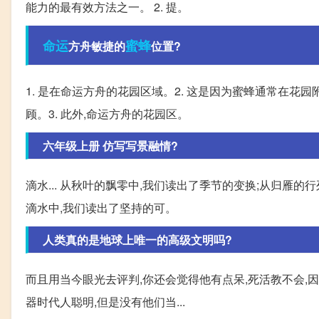
能力的最有效方法之一。 2. 提。
命运
蜜蜂
方舟敏捷的
位置?
1. 是在命运方舟的花园区域。2. 这是因为蜜蜂通常在花
顾。3. 此外,命运方舟的花园区。
六年级上册 仿写写景融情?
滴水... 从秋叶的飘零中,我们读出了季节的变换;从归雁的
滴水中,我们读出了坚持的可。
人类真的是地球上唯一的高级文明吗?
而且用当今眼光去评判,你还会觉得他有点呆,死活教不会,
器时代人聪明,但是没有他们当...