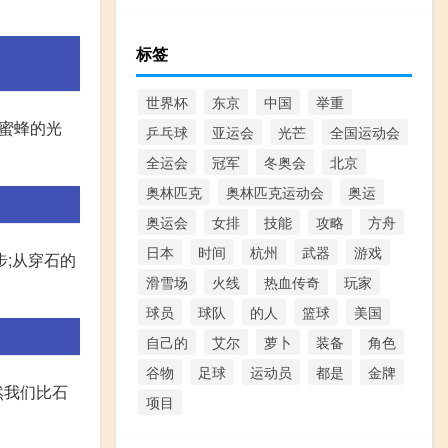
标签
世界杯
东京
中国
举重
了蜜蜂的光
乒乓球
亚运会
光芒
全国运动会
全运会
冠军
冬奥会
北京
奥林匹克
奥林匹克运动会
奥运
奥运会
女排
技能
攻略
方舟
日本
时间
杭州
武器
游戏
步;从穿石的
滑雪场
火线
热血传奇
玩家
球员
球队
的人
篮球
美国
自己的
艾尔
萝卜
装备
角色
谷物
足球
运动员
都是
金牌
然我们比石
项目