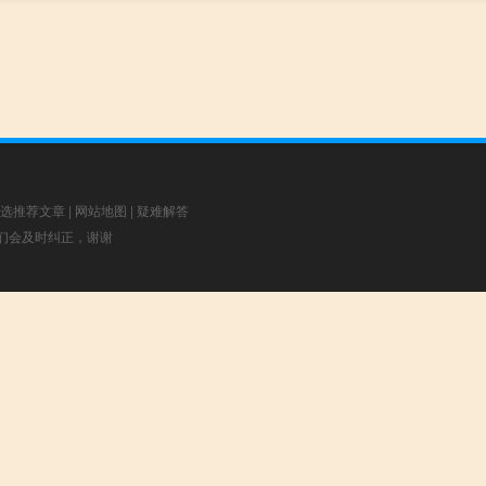
选推荐文章
|
网站地图
|
疑难解答
，我们会及时纠正，谢谢