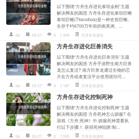
以下围绕“方舟生存进化泰坦金刚”主题
解决网友的困惑 方舟生存进化泰坦巨蜥
泰坦巨蜥(Titanoboa)是一种史前巨蜥,
生存于约6700万年前的南美洲。...
fzs
03-27
0
309
方舟生存进化
方舟生存进化巨兽消失
以下围绕“方舟生存进化巨兽消失”主题
解决网友的困惑 方舟手游野生南方巨兽
龙怎么复活? 南方巨兽龙通过生物的芯
片在方舟或者复活平台使用琥珀可...
fzs
03-27
0
187
方舟生存进化
方舟生存进化控制死神
以下围绕“方舟生存进化控制死神”主题
解决网友的困惑 方舟死神怎么驯服? 在
游戏《方舟:死神》中,驯服死神需要执
行以下步骤:1. 获得死神陷阱:制...
fzs
03-27
0
555
方舟生存进化