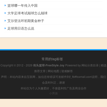
篮球哪一年传入中国
大学足球考试颠球怎么颠球
艾尔登法环初期黄金种子
足球用日语怎么说
常用的tag标签
Copyright © 2012 - 2026
街头篮球-FreeStyle Joy
Powered by
网站分类目录
|
精选
推荐文章
|
网站地图
|
疑难解答
声明：本站内容来自互联网，如信息有错误可发邮件到f_fb#foxmail.com说明，我们
会及时纠正，谢谢
本站仅为个人兴趣爱好，不接盈利性广告及商业合作
小男孩