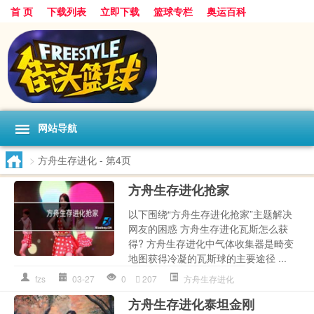
首 页
下载列表
立即下载
篮球专栏
奥运百科
网站导航
>
方舟生存进化
- 第4页
方舟生存进化抢家
以下围绕“方舟生存进化抢家”主题解决
网友的困惑 方舟生存进化瓦斯怎么获
得? 方舟生存进化中气体收集器是畸变
地图获得冷凝的瓦斯球的主要途径 ...
fzs
03-27
0
207
方舟生存进化
方舟生存进化泰坦金刚