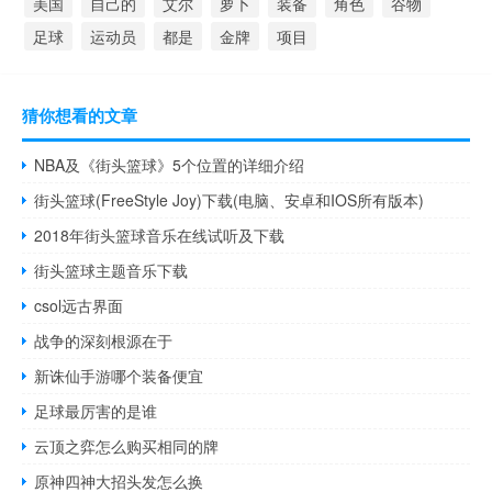
美国
自己的
艾尔
萝卜
装备
角色
谷物
足球
运动员
都是
金牌
项目
猜你想看的文章
NBA及《街头篮球》5个位置的详细介绍
街头篮球(FreeStyle Joy)下载(电脑、安卓和IOS所有版本)
2018年街头篮球音乐在线试听及下载
街头篮球主题音乐下载
csol远古界面
战争的深刻根源在于
新诛仙手游哪个装备便宜
足球最厉害的是谁
云顶之弈怎么购买相同的牌
原神四神大招头发怎么换