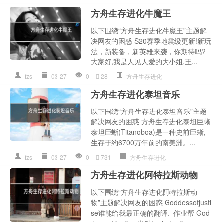
方舟生存进化牛魔王
以下围绕“方舟生存进化牛魔王”主题解
决网友的困惑 S20赛季地震级更新!新玩
法，新装备，新英雄来袭，你期待吗?
大家好,我是人见人爱的大小姐,王...
fzs
03-27
0
28
方舟生存进化
方舟生存进化泰坦音乐
以下围绕“方舟生存进化泰坦音乐”主题
解决网友的困惑 方舟生存进化泰坦巨蜥
泰坦巨蜥(Titanoboa)是一种史前巨蜥,
生存于约6700万年前的南美洲。...
fzs
03-27
0
731
方舟生存进化
方舟生存进化阿特拉斯动物
以下围绕“方舟生存进化阿特拉斯动
物”主题解决网友的困惑 Goddessofjusti
se谁能给我最正确的翻译._作业帮 God