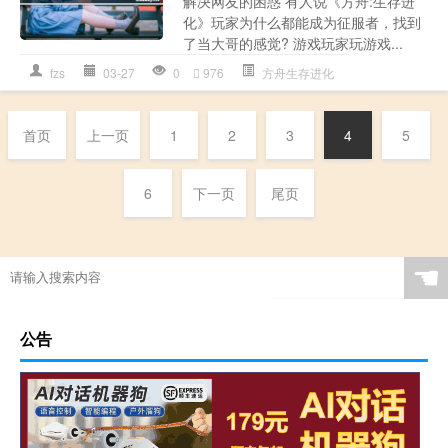
解决网友的困惑 有人说《方舟:生存进
化》玩家为什么都能成为征服者，找到
了当大哥的感觉? 游戏玩家玩游戏...
fzs
03-27
0
976
方舟生存进化
首页
上一页
1
2
3
4
5
6
下一页
尾页
☚
公告