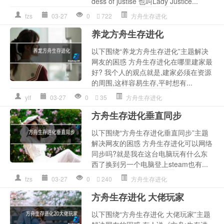
dess of justise 也叫Lady Justice...
fzs
03-27
0
722
方舟生存进化
养龙方舟生存进化
以下围绕“养龙方舟生存进化”主题解决
网友的困惑 方舟生存进化在哪里建家最
好? 我个人的观点就是,建家必须在资源
的周围,这样容易生存,平时想有...
ylf
03-27
0
35
方舟生存进化
方舟生存进化垂直同步
以下围绕“方舟生存进化垂直同步”主题
解决网友的困惑 方舟生存进化可以网络
同步吗?就是我在这台电脑玩有什么东
西了换到另一个电脑登上steam也有...
fzs
03-27
0
240
方舟生存进化
方舟生存进化 大佬玩家
以下围绕“方舟生存进化 大佬玩家”主题