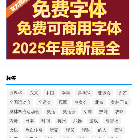
标签
世界杯
东京
中国
举重
乒乓球
亚运会
光芒
全国运动会
全运会
冠军
冬奥会
北京
奥林匹克
奥林匹克运动会
奥运
奥运会
女排
技能
攻略
方舟
日本
时间
杭州
武器
游戏
滑雪场
火线
热血传奇
玩家
球员
球队
的人
篮球