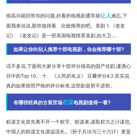
让人
很高兴能回答你的问题,好看的电视剧通常能
难忘,下
面我来说说,那些值得看、比较推荐的吧。美剧 1.《老友
记》 《老友记》是一部美国电视情景喜剧,由大卫·...
如果让你向别人推荐十部电视剧，你会推荐哪十部?
话不多说,下面和大家分享十部评分很高的国产佳剧,潇洒心
目中的Top 10。 十、《人民的名义》 豆瓣评分8.3 其实说
真的如果按照严格的评分标准,这部剧是挤不进前。
权谋
有哪些经典的古装官场
电视剧值得一看?
权谋文化首先离不开一个权字。权谋者,谋取权力之计谋也,
中国人的权谋文化源远流长,,《孙子兵法与三十六计》更是