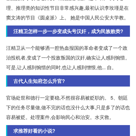
理、推理类的知识性节目非常感兴趣,最初认识李玫瑾是在
窦文涛的节目《圆桌派》上。 她是中国人民公安大学教。
汪精卫怎样一步一步变成头号汉奸，成为民族败类?
汪精卫从一个能够洒一腔热血报国的革命者变成了一个政
治投机者,变成了一个投敌叛国的汉奸,确实让人感到惋惜。
可是,让人感到惋惜的同时,也让人感到憎恨,他... 自。
古代人生知府怎么升官?
官场处世和德行一定要稳,不然很容易被贬职的。 5、朝廷
下的任务尽量做,做不完的话也没什么大事,只是多了的话也
容易被贬。处理案件,会影响民心和治安。水灾救。
求推荐好看的小说?