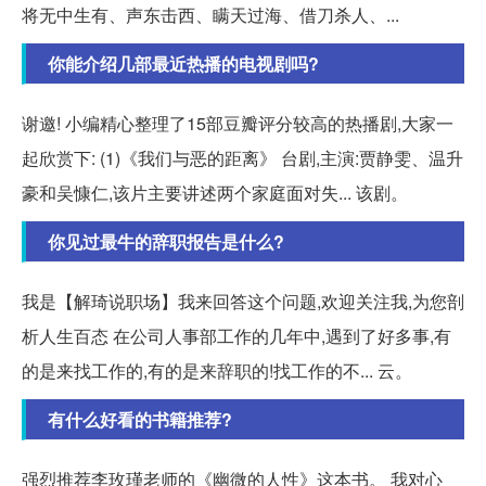
将无中生有、声东击西、瞒天过海、借刀杀人、...
你能介绍几部最近热播的电视剧吗?
谢邀! 小编精心整理了15部豆瓣评分较高的热播剧,大家一
起欣赏下: (1)《我们与恶的距离》 台剧,主演:贾静雯、温升
豪和吴慷仁,该片主要讲述两个家庭面对失... 该剧。
你见过最牛的辞职报告是什么?
我是【解琦说职场】我来回答这个问题,欢迎关注我,为您剖
析人生百态 在公司人事部工作的几年中,遇到了好多事,有
的是来找工作的,有的是来辞职的!找工作的不... 云。
有什么好看的书籍推荐?
强烈推荐李玫瑾老师的《幽微的人性》这本书。 我对心