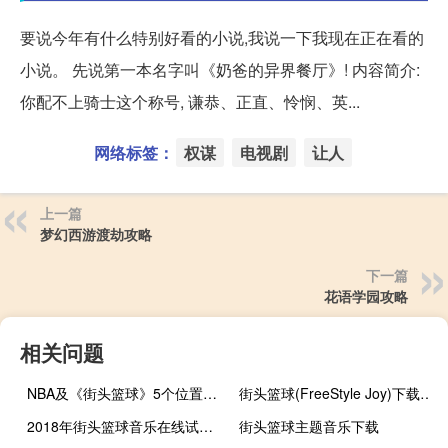
要说今年有什么特别好看的小说,我说一下我现在正在看的
小说。 先说第一本名字叫《奶爸的异界餐厅》! 内容简介:
你配不上骑士这个称号, 谦恭、正直、怜悯、英...
网络标签：
权谋
电视剧
让人
上一篇
梦幻西游渡劫攻略
下一篇
花语学园攻略
相关问题
NBA及《街头篮球》5个位置的详细介绍
街头篮球(FreeStyle Joy)下载(电脑、安卓和IOS所有版本)
2018年街头篮球音乐在线试听及下载
街头篮球主题音乐下载