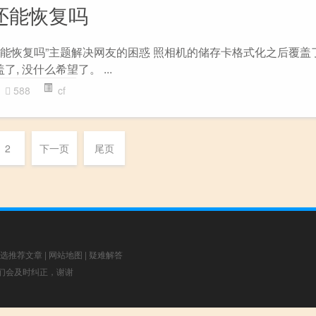
还能恢复吗
了还能恢复吗”主题解决网友的困惑 照相机的储存卡格式化之后覆盖
, 没什么希望了。 ...
588
cf
2
下一页
尾页
选推荐文章
|
网站地图
|
疑难解答
，我们会及时纠正，谢谢