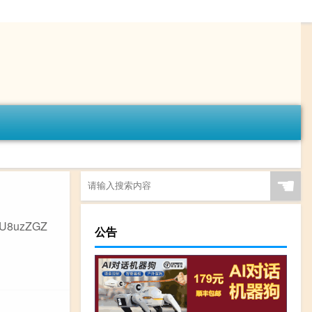
☚
8uzZGZ
公告