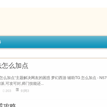
科
法怎么加点
么加点”主题解决网友的困惑 梦幻西游 辅助TG 怎么加点 - N57U
,可攻可封,师门技能还...
203
剑网3
戒攻略