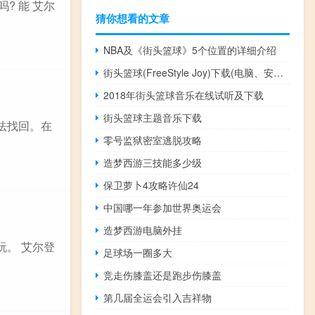
? 能 艾尔
猜你想看的文章
NBA及《街头篮球》5个位置的详细介绍
街头篮球(FreeStyle Joy)下载(电脑、安卓和IOS所有版本)
2018年街头篮球音乐在线试听及下载
街头篮球主题音乐下载
法找回。在
零号监狱密室逃脱攻略
造梦西游三技能多少级
保卫萝卜4攻略许仙24
中国哪一年参加世界奥运会
造梦西游电脑外挂
玩。 艾尔登
足球场一圈多大
竞走伤膝盖还是跑步伤膝盖
第几届全运会引入吉祥物