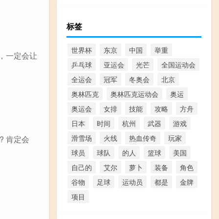
标签
世界杯
东京
中国
举重
，一定会让
乒乓球
亚运会
光芒
全国运动会
全运会
冠军
冬奥会
北京
奥林匹克
奥林匹克运动会
奥运
奥运会
女排
技能
攻略
方舟
日本
时间
杭州
武器
游戏
滑雪场
火线
热血传奇
玩家
过年吗? 肯定会
球员
球队
的人
篮球
美国
自己的
艾尔
萝卜
装备
角色
谷物
足球
运动员
都是
金牌
项目