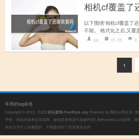
相机cf覆盖了
以下围绕“相机cf覆盖
不能。 格式化之后,又覆盖了
xjc
01-25
0
1
常用的tag标签
Copyright © 2012 - 2026
街头篮球-FreeStyle Joy
Powered by
网站分类目录
|
精
声明：本站内容来自互联网，如信息有错误可发邮件到f_fb#foxmail.com说明
本站仅为个人兴趣爱好，不接盈利性广告及商业合作