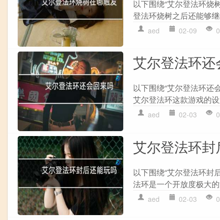
以下围绕“艾尔登法环烧树
登法环烧树之后还能够继续
aed
02-09
0
艾尔登法环还
以下围绕“艾尔登法环还
艾尔登法环这款游戏的设定
aed
02-03
0
艾尔登法环封
以下围绕“艾尔登法环封后
法环是一个开放度极大的游戏
aed
02-03
0