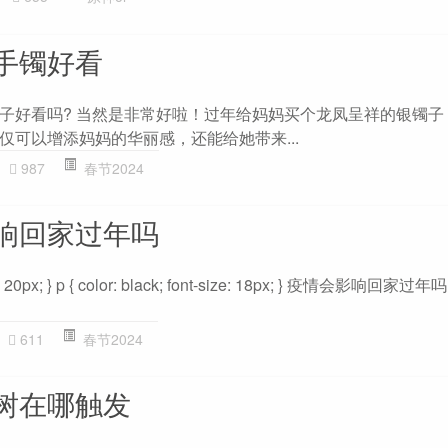
手镯好看
子好看吗? 当然是非常好啦！过年给妈妈买个龙凤呈祥的银镯子
仅可以增添妈妈的华丽感，还能给她带来...
987
春节2024
响回家过年吗
-size: 20px; } p { color: black; font-size: 18px; } 疫情会影响回家
611
春节2024
树在哪触发