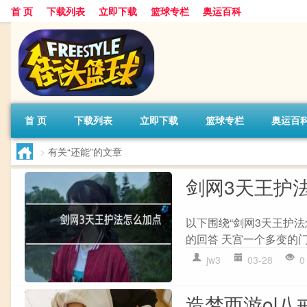
首 页
下载列表
立即下载
篮球专栏
奥运百科
首 页
下载列表
立即下载
篮球专栏
奥运百
>
有关“还能”的文章
剑网3天王护
以下围绕“剑网3天王护法怎
的回答 天宫一个多变的门派
jw3
03-28
0
造梦西游ol八