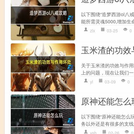
以下围绕“造梦西游ol八戒
能所需灵魂5000,增加生命上
zlx
03-25
0
玉米渣的功效
关于玉米渣的功效与作用
上的问题，现在让我们一起
yl
03-09
0
原神还能怎么
以下围绕“原神还能怎么
务以外还是有很多的支线任
ysh
02-26
0