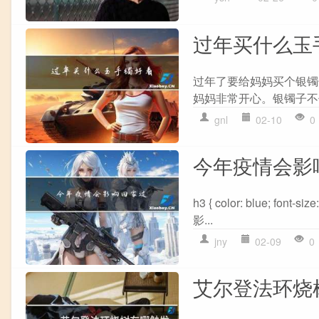
过年买什么玉
过年了要给妈妈买个银镯
妈妈非常开心。银镯子不
gnl
02-10
0
今年疫情会影
h3 { color: blue; font
影...
jny
02-09
0
艾尔登法环烧