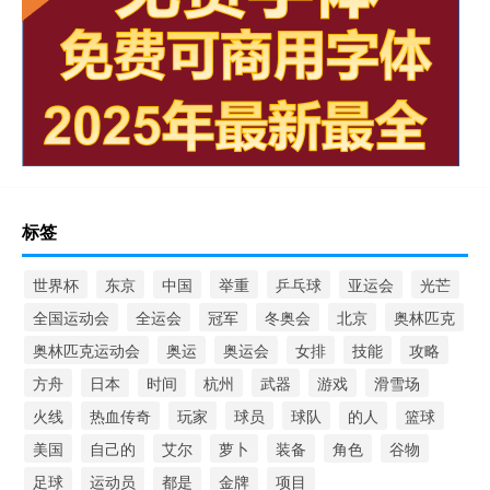
标签
世界杯
东京
中国
举重
乒乓球
亚运会
光芒
全国运动会
全运会
冠军
冬奥会
北京
奥林匹克
奥林匹克运动会
奥运
奥运会
女排
技能
攻略
方舟
日本
时间
杭州
武器
游戏
滑雪场
火线
热血传奇
玩家
球员
球队
的人
篮球
美国
自己的
艾尔
萝卜
装备
角色
谷物
足球
运动员
都是
金牌
项目