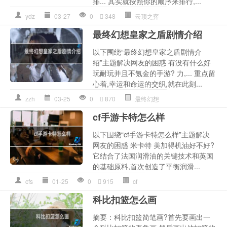
排... 其实就按照你的顺序来排行,...
ydz
03-27
0
348
云顶之弈
最终幻想皇家之盾剧情介绍
以下围绕“最终幻想皇家之盾剧情介
绍”主题解决网友的困惑 有没有什么好
玩耐玩并且不氪金的手游? 力,... 重点留
心着,幸运和命运的交织,就在此刻...
zzh
03-25
0
870
最终幻想
cf手游卡特怎么样
以下围绕“cf手游卡特怎么样”主题解决
网友的困惑 米卡特 美加得机油好不好?
它结合了法国润滑油的关键技术和英国
的基础原料,首次创造了平衡润滑...
cfs
01-25
0
915
cf
科比扣篮怎么画
摘要：科比扣篮简笔画?首先要画出一