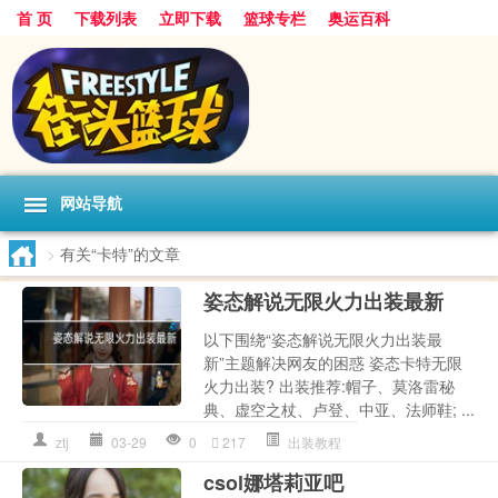
首 页
下载列表
立即下载
篮球专栏
奥运百科
网站导航
>
有关“卡特”的文章
姿态解说无限火力出装最新
以下围绕“姿态解说无限火力出装最
新”主题解决网友的困惑 姿态卡特无限
火力出装? 出装推荐:帽子、莫洛雷秘
典、虚空之杖、卢登、中亚、法师鞋; ...
ztj
03-29
0
217
出装教程
csol娜塔莉亚吧