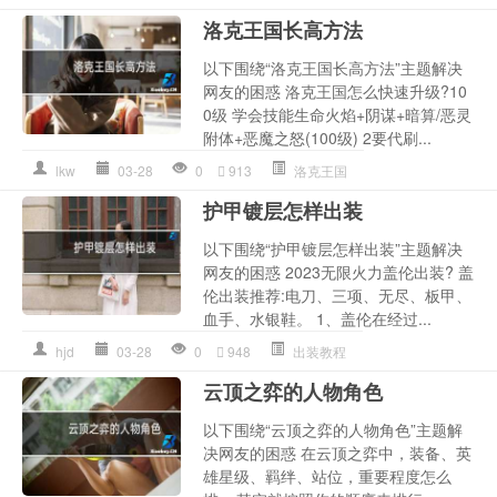
洛克王国长高方法
以下围绕“洛克王国长高方法”主题解决
网友的困惑 洛克王国怎么快速升级?10
0级 学会技能生命火焰+阴谋+暗算/恶灵
附体+恶魔之怒(100级) 2要代刷...
lkw
03-28
0
913
洛克王国
护甲镀层怎样出装
以下围绕“护甲镀层怎样出装”主题解决
网友的困惑 2023无限火力盖伦出装? 盖
伦出装推荐:电刀、三项、无尽、板甲、
血手、水银鞋。 1、盖伦在经过...
hjd
03-28
0
948
出装教程
云顶之弈的人物角色
以下围绕“云顶之弈的人物角色”主题解
决网友的困惑 在云顶之弈中，装备、英
雄星级、羁绊、站位，重要程度怎么