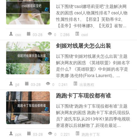
以下围绕“csol娜塔莉亚吧”主题解决网
友的困惑 csol人物属性排名? csol人物
性属性排名1、【邪皇】芙勒蒂卡2、
【圣帝】卡特琳娜3、【无双】崔智...
cso
03-28
0
286
csol
剑姬对线屠夫怎么出装
以下围绕“剑姬对线屠夫怎么出装”主题
解决网友的困惑 《英雄联盟》剑姬名字
是什么? 《英雄联盟》中剑姬的名字是
菲奥娜·洛伦特(Fiora Laurent)。...
jjd
03-28
0
241
出装教程
跑跑卡丁车现役都有谁
以下围绕“跑跑卡丁车现役都有谁”主题
解决网友的困惑 跑跑卡丁车凌氏现役队
员? 凌氏车队从2013年K1第四季电视联
赛退赛以后就解散了,距现在最近...
ppk
03-28
0
221
跑跑卡丁车