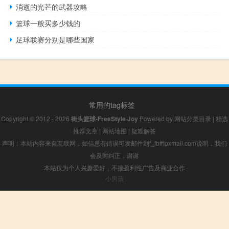
消逝的光芒的武器攻略
篮球一般买多少钱的
足球联赛分别是哪些国家
常用的tag标签
Copyright © 2012 - 2026
街头篮球-FreeStyle Joy
Powered by
网站分类目录
|
精选
推荐文章
|
网站地图
|
疑难解答
声明：本站内容来自互联网，如信息有错误可发邮件到f_fb#foxmail.com说明，我们
会及时纠正，谢谢
本站仅为个人兴趣爱好，不接盈利性广告及商业合作
小男孩