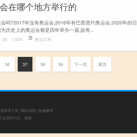
运会在哪个地方举行的
会吗?2017年沒有奥运会,2016年有巴西里约奥运会,2020年
因为历史上的奥运会都是四年举办一届,故有...
26
658
奥运百科
36
37
38
39
下一页
尾页
选推荐文章
|
网站地图
|
疑难解答
，我们会及时纠正，谢谢