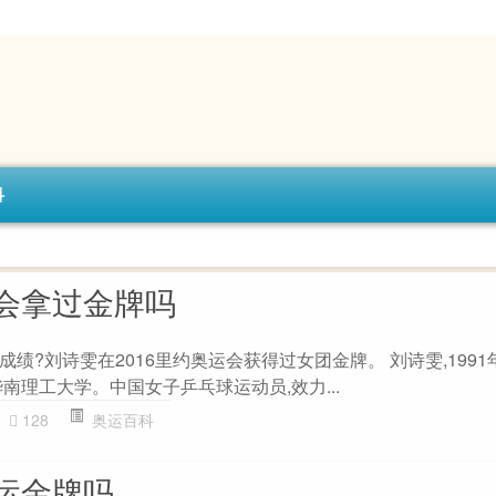
科
会拿过金牌吗
绩?刘诗雯在2016里约奥运会获得过女团金牌。 刘诗雯,1991年
南理工大学。中国女子乒乓球运动员,效力...
128
奥运百科
运金牌吗