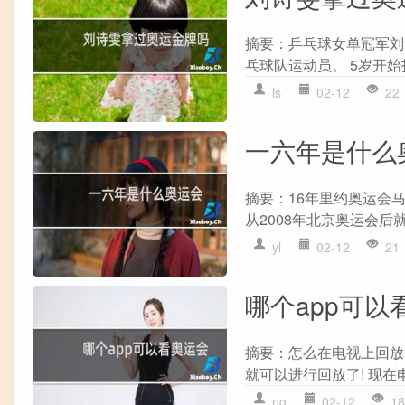
摘要：乒乓球女单冠军刘诗
乓球队运动员。 5岁开始打乒
ls
02-12
22
一六年是什么
摘要：16年里约奥运会
从2008年北京奥运会后就
yl
02-12
21
哪个app可
摘要：怎么在电视上回放
就可以进行回放了! 现在
ng
02-12
18