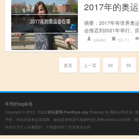
2017年的奥
摘要：2017年有世界奥运
会推迟到2021年举行。
sslake
02-11
首页
上一页
34
35
常用的tag标签
Copyright © 2012 - 2026
街头篮球-FreeStyle Joy
Powered by
网站分类目录
|
精
声明：本站内容来自互联网，如信息有错误可发邮件到f_fb#foxmail.com说明
本站仅为个人兴趣爱好，不接盈利性广告及商业合作