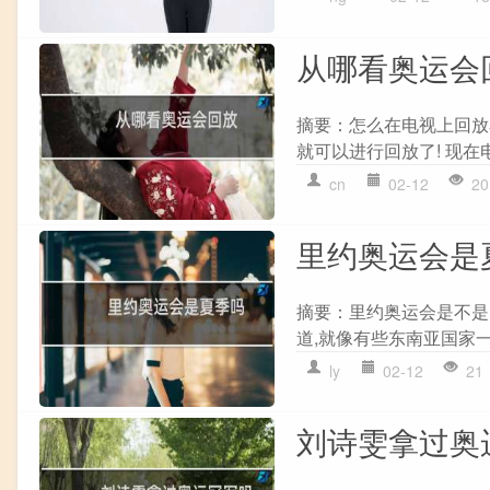
从哪看奥运会
摘要：怎么在电视上回放
就可以进行回放了! 现在
cn
02-12
20
里约奥运会是
摘要：里约奥运会是不是
道,就像有些东南亚国家一样
ly
02-12
21
刘诗雯拿过奥