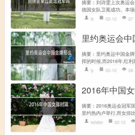
摘要：刘诗雯上次奥运会冠
德国女队卫冕成功。本场女
ls
02-12
27
里约奥运会中
摘要：里约奥运中国金牌为
挥的时候,而2016年,红利
ly
02-12
28
2016年中国
摘要：2016奥运会冠军
里约热内卢举行,而女排比
sslake
02-12