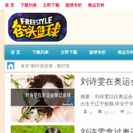
首 页
下载列表
立即下载
篮球专栏
奥运百科
首 页
下载列表
立即下载
篮球专栏
奥运百
>
有关“里约”的文章
- 第37页
刘诗雯在奥运
摘要：刘诗雯以往奥运会成
出生于辽宁抚顺,毕业于华
ls
02-12
24
刘诗雯拿过奥