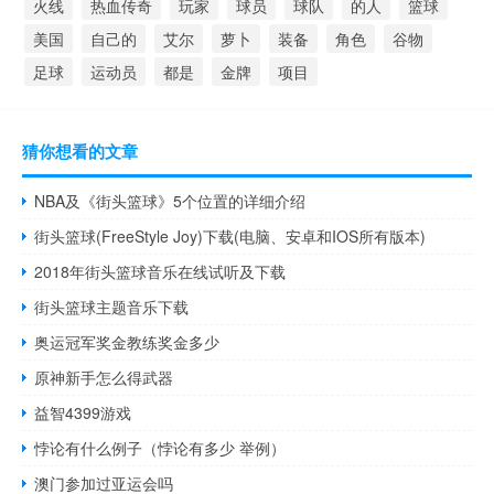
火线
热血传奇
玩家
球员
球队
的人
篮球
美国
自己的
艾尔
萝卜
装备
角色
谷物
足球
运动员
都是
金牌
项目
猜你想看的文章
NBA及《街头篮球》5个位置的详细介绍
街头篮球(FreeStyle Joy)下载(电脑、安卓和IOS所有版本)
2018年街头篮球音乐在线试听及下载
街头篮球主题音乐下载
奥运冠军奖金教练奖金多少
原神新手怎么得武器
益智4399游戏
悖论有什么例子（悖论有多少 举例）
澳门参加过亚运会吗