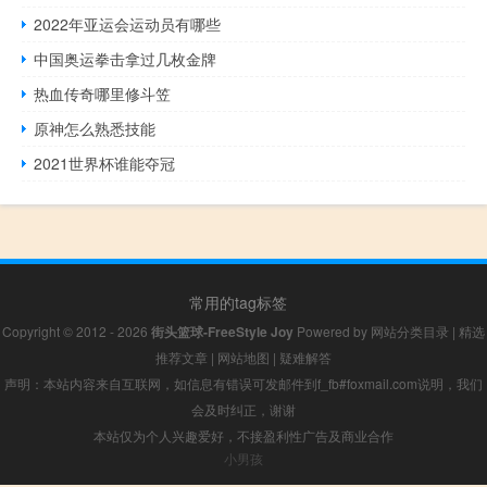
2022年亚运会运动员有哪些
中国奥运拳击拿过几枚金牌
热血传奇哪里修斗笠
原神怎么熟悉技能
2021世界杯谁能夺冠
常用的tag标签
Copyright © 2012 - 2026
街头篮球-FreeStyle Joy
Powered by
网站分类目录
|
精选
推荐文章
|
网站地图
|
疑难解答
声明：本站内容来自互联网，如信息有错误可发邮件到f_fb#foxmail.com说明，我们
会及时纠正，谢谢
本站仅为个人兴趣爱好，不接盈利性广告及商业合作
小男孩