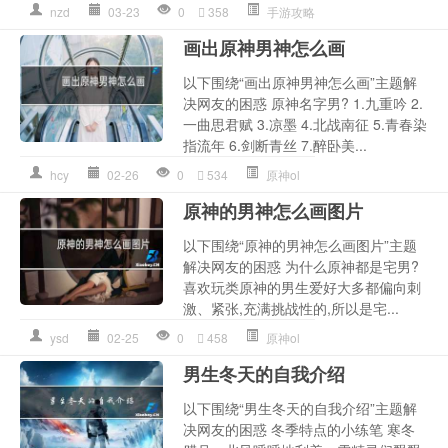
nzd
03-23
0
358
手游攻略
画出原神男神怎么画
以下围绕“画出原神男神怎么画”主题解
决网友的困惑 原神名字男? 1.九重吟 2.
一曲思君赋 3.凉墨 4.北战南征 5.青春染
指流年 6.剑断青丝 7.醉卧美...
hcy
02-26
0
534
原神ol
原神的男神怎么画图片
以下围绕“原神的男神怎么画图片”主题
解决网友的困惑 为什么原神都是宅男?
喜欢玩类原神的男生爱好大多都偏向刺
激、紧张,充满挑战性的,所以是宅...
ysd
02-25
0
458
原神ol
男生冬天的自我介绍
以下围绕“男生冬天的自我介绍”主题解
决网友的困惑 冬季特点的小练笔 寒冬