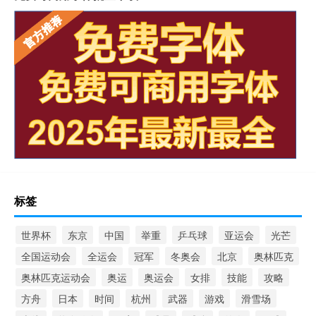
标签
世界杯
东京
中国
举重
乒乓球
亚运会
光芒
全国运动会
全运会
冠军
冬奥会
北京
奥林匹克
奥林匹克运动会
奥运
奥运会
女排
技能
攻略
方舟
日本
时间
杭州
武器
游戏
滑雪场