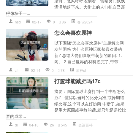
腊月，北风呼呼地刮着，雪精灵们飘飘
洒洒地落下来。大街上的人们把自己裹
得像粽子一...
nsd
02-17
0
86
春节2024
怎么会喜欢原神
以下围绕“怎么会喜欢原神”主题解决网
友的困惑 为什么原神玩家都喜欢带萌
新? 总结大佬们喜欢带萌新的原因: 1.
闲。 2.自己世界的材料挖完了,带带...
zlh
02-14
0
78
原神ol
打篮球能减肥吗17c
摘要：国际篮球比赛打到一半中断怎么
办? - 懂得以当时的比分为准,或择期继
续比赛,这个可以友好协商 中断了,如果
是重大原因或事故的话,就只能是是按比
赛的成绩...
dl
04-18
26
545
奥运百科