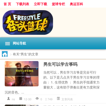
首 页
下载列表
立即下载
篮球专栏
奥运百科
网站导航
>
有关“男生”的文章
男生可以学古筝吗
当然可以，男生学习古筝是完全可行
的。以下是几点关于男生学习古筝的理
由： 1. 生理优势 ： 男生的手指通常力
量较大，这有助于弹奏出更有力度和深
沉的音色。...
ns
12-30
0
749
文章列表