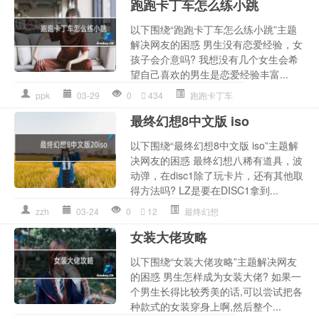
跑跑卡丁车怎么练小跳
以下围绕“跑跑卡丁车怎么练小跳”主题
解决网友的困惑 男生没有恋爱经验，女
孩子会介意吗? 我想没有几个女生会希
望自己喜欢的男生是恋爱经验丰富...
ppk
03-29
0
434
跑跑卡丁车
最终幻想8中文版 iso
以下围绕“最终幻想8中文版 iso”主题解
决网友的困惑 最终幻想八稀有道具，波
动弹，在disc1除了玩卡片，还有其他取
得方法吗? LZ是要在DISC1拿到...
zzh
03-24
0
12
最终幻想
女装大佬攻略
以下围绕“女装大佬攻略”主题解决网友
的困惑 男生怎样成为女装大佬? 如果一
个男生长得比较秀美的话,可以尝试把各
种款式的女装穿身上啊,然后整个...