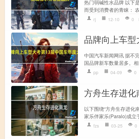
热门弱碱性水品牌 以下
而受到消费者的青睐： 农
rj
12-10
0
品牌向上车型
中国汽车新闻网讯 据不完
国品牌新车数量居多。相比
pp
04-09
0
方舟生存进化
以下围绕“方舟生存进化南
家乐伴家乐(Paralo)成立
fzs
03-25
0