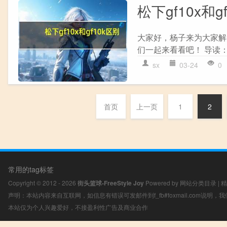
松下gf10x和g
大家好，杨子来为大家解答
们一起来看看吧！ 导读：
sx
03-24
0
首页
上一页
1
2
常用的tag标签
Copyright © 2012 - 2026
街头篮球-FreeStyle Joy
Powered by
网站分类目录
|
精
声明：本站内容来自互联网，如信息有错误可发邮件到f_fb#foxmail.com说明
本站仅为个人兴趣爱好，不接盈利性广告及商业合作