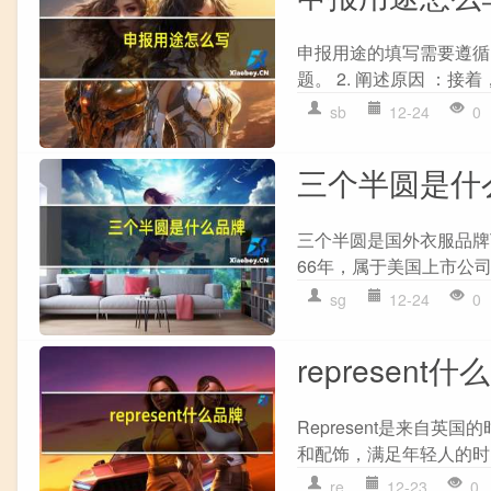
申报用途的填写需要遵循
题。 2. 阐述原因 ：接
sb
12-24
0
三个半圆是什
三个半圆是国外衣服品牌The
66年，属于美国上市公司
sg
12-24
0
represent
Represent是来自
和配饰，满足年轻人的时
re
12-23
0