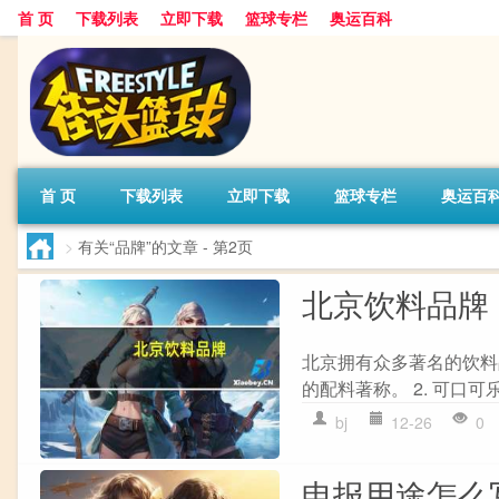
首 页
下载列表
立即下载
篮球专栏
奥运百科
首 页
下载列表
立即下载
篮球专栏
奥运百
>
有关“品牌”的文章
- 第2页
北京饮料品牌
北京拥有众多著名的饮料
的配料著称。 2. 可口可
bj
12-26
0
申报用途怎么