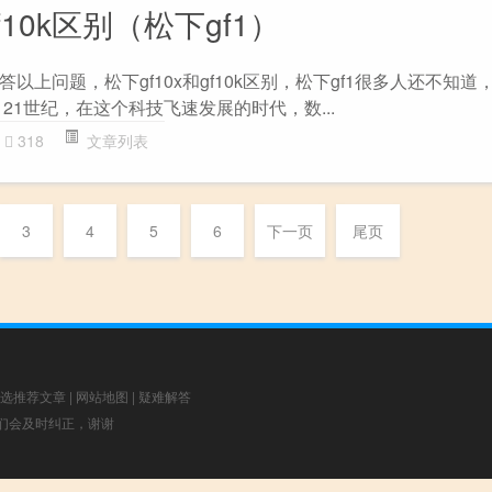
f10k区别（松下gf1）
以上问题，松下gf10x和gf10k区别，松下gf1很多人还不知道
21世纪，在这个科技飞速发展的时代，数...
318
文章列表
3
4
5
6
下一页
尾页
选推荐文章
|
网站地图
|
疑难解答
，我们会及时纠正，谢谢