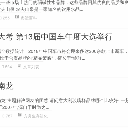
是一些市场上热门的弱碱性水品牌，这些品牌因其优良的品质和
夫山泉 农夫山泉是一家知名的饮用水品...
255
奥运百科
大考 第13届中国车年度大选举行
全数据统计，2018年中国车市将会迎来多达200余款上市新车
于合资品牌的“精品策略”，擅长于“狼群...
564
文章列表
南龙
龙”主题解决网友的困惑 请问意大利玻璃杯品牌哪个比较好- 一
于2007年,源自于时尚之...
787
方舟生存进化