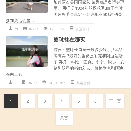
加过两次美国国家队,荣誉都是奥运会冠
军。 乔丹是1984年的探花秀,由于当时
国际奥委会规定不允许职业nba运动员
参加奥运会篮...
rd
04-17
17
29
奥运百科
篮球袜在哪买
摘要：篮球长筒袜一般多少钱 , 那些品
牌有卖 ?最好的当然是耐克和阿迪达斯
了,乔丹、科比、匹克、李宁、锐步、安
踏和双星的稍微差点。价格耐克和阿迪
在网上买...
lr
04-17
14
787
奥运百科
1
2
3
4
5
6
下一页
尾页