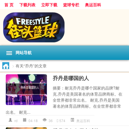
首 页
下载列表
立即下载
篮球专栏
奥运百科
网站导航
>
有关“乔丹”的文章
乔丹是哪国的人
摘要：耐克乔丹是哪个国家的品牌?耐
克,乔丹是美国著名的体育品牌商标。在
全世界都非常出名。 耐克,乔丹是美国
著名的体育品牌商标。在全世界都非常
出名。 耐克...
rd
04-18
36
574
奥运百科