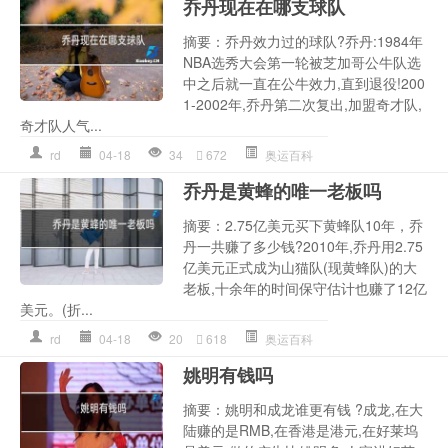
乔丹现在在哪支球队
摘要：乔丹效力过的球队?乔丹:1984年
NBA选秀大会第一轮被芝加哥公牛队选
中之后就一直在公牛效力,直到退役!200
1-2002年,乔丹第二次复出,加盟奇才队,
奇才队人气...
rd
04-18
34
672
奥运百科
乔丹是黄蜂的唯一老板吗
摘要：2.75亿美元买下黄蜂队10年，乔
丹一共赚了多少钱?2010年,乔丹用2.75
亿美元正式成为山猫队(现黄蜂队)的大
老板,十余年的时间保守估计也赚了12亿
美元。(折...
rd
04-18
20
618
奥运百科
姚明有钱吗
摘要：姚明和成龙谁更有钱 ?成龙,在大
陆赚的是RMB,在香港是港元,在好莱坞