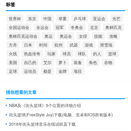
标签
世界杯
东京
中国
举重
乒乓球
亚运会
光芒
全国运动会
全运会
冠军
冬奥会
北京
奥林匹克
奥林匹克运动会
奥运
奥运会
女排
技能
攻略
方舟
日本
时间
杭州
武器
游戏
滑雪场
火线
热血传奇
玩家
球员
球队
的人
篮球
美国
自己的
艾尔
萝卜
装备
角色
谷物
足球
运动员
都是
金牌
项目
猜你想看的文章
NBA及《街头篮球》5个位置的详细介绍
街头篮球(FreeStyle Joy)下载(电脑、安卓和IOS所有版本)
2018年街头篮球音乐在线试听及下载