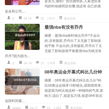
是美元,做的广告比姚明多,人家进好莱
坞的时候姚明还在哪,他还有 自己的基
金会和公司,...
yl
04-18
23
810
奥运百科
最强nba有没有乔丹
摘要：最强nba啥时候出乔丹?不会出
的,没有版权,乔丹出了太无敌了影响游
戏平衡 不会出的,没有版权,乔丹出了太
无敌了影响游戏平衡最强nba为啥没有
乔丹?因为因为...
zr
04-18
27
979
奥运百科
08年奥运会开幕式科比几分钟
摘要：08年奥运开幕式科比在几分?科
比08奥运会独享10秒镜头,原因很简单,
就是因为科比他这样一种独特的气质,影
响力,说白了,就是实力强,就是08年前后
这段时间最...
sslake
04-17
23
333
奥运百科