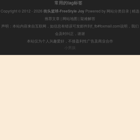
常用的tag标签
Copyright © 2012 - 2026
街头篮球-FreeStyle Joy
Powered by
网站分类目录
|
精选
推荐文章
|
网站地图
|
疑难解答
声明：本站内容来自互联网，如信息有错误可发邮件到f_fb#foxmail.com说明，我们
会及时纠正，谢谢
本站仅为个人兴趣爱好，不接盈利性广告及商业合作
小男孩