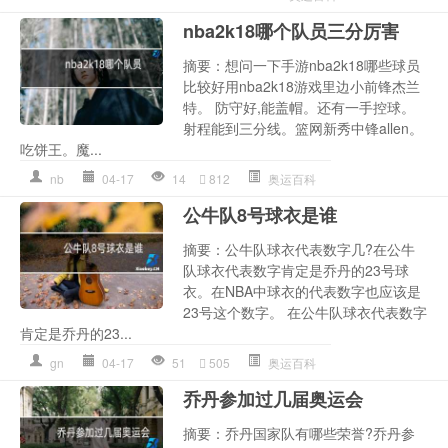
nba2k18哪个队员三分厉害
摘要：想问一下手游nba2k18哪些球员
比较好用nba2k18游戏里边小前锋杰兰
特。 防守好,能盖帽。还有一手控球。
射程能到三分线。篮网新秀中锋allen。
吃饼王。魔...
nb
04-17
14
812
奥运百科
公牛队8号球衣是谁
摘要：公牛队球衣代表数字几?在公牛
队球衣代表数字肯定是乔丹的23号球
衣。在NBA中球衣的代表数字也应该是
23号这个数字。 在公牛队球衣代表数字
肯定是乔丹的23...
gn
04-17
51
505
奥运百科
乔丹参加过几届奥运会
摘要：乔丹国家队有哪些荣誉?乔丹参