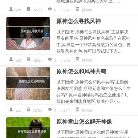
德城通往风起地的离岛大桥上。 ...
ysx
02-25
0
974
原神ol
原神怎么寻找风神
以下围绕“原神怎么寻找风神”主题解决
网友的困惑 原神风神角色获取? 在原神
中,风神是一个非常具有魅力的角色。要
获取风神角色,你可以尝试以下方...
ysz
02-25
0
865
原神ol
原神怎么和风神共鸣
以下围绕“原神怎么和风神共鸣”主题解
决网友的困惑 原神元素和神像怎么产生
共鸣? 原神岩神瞳共鸣石怎么使用? 1、
我们先来到璃月地区,接着打开小...
ysz
02-25
0
871
原神ol
原神雪山怎么解开神像
以下围绕“原神雪山怎么解开神像”主题