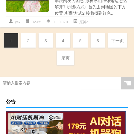
解决网友的困惑 原神冰山神像这边怎么
解开? 步骤/方式1 首先去到地图的下方
位置 步骤/方式2 接着找到红色...
ysx
02-25
0
370
原神ol
1
2
3
4
5
6
下一页
尾页
☚
公告