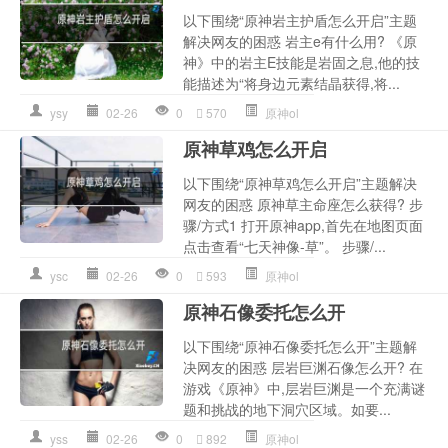
以下围绕“原神岩主护盾怎么开启”主题
解决网友的困惑 岩主e有什么用? 《原
神》中的岩主E技能是岩固之息,他的技
能描述为“将身边元素结晶获得,将...
ysy
02-26
0
570
原神ol
原神草鸡怎么开启
以下围绕“原神草鸡怎么开启”主题解决
网友的困惑 原神草主命座怎么获得? 步
骤/方式1 打开原神app,首先在地图页面
点击查看“七天神像-草”。 步骤/...
ysc
02-26
0
593
原神ol
原神石像委托怎么开
以下围绕“原神石像委托怎么开”主题解
决网友的困惑 层岩巨渊石像怎么开? 在
游戏《原神》中,层岩巨渊是一个充满谜
题和挑战的地下洞穴区域。如要...
yss
02-26
0
892
原神ol