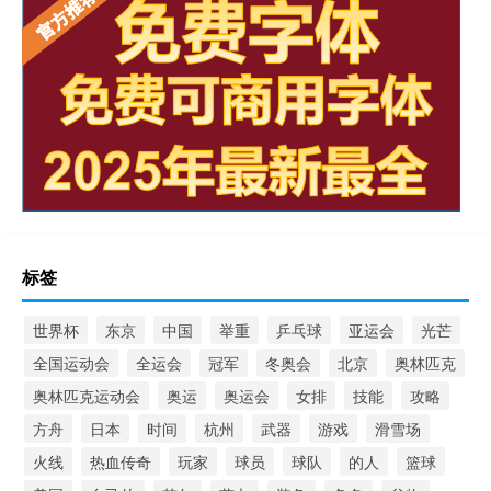
标签
世界杯
东京
中国
举重
乒乓球
亚运会
光芒
全国运动会
全运会
冠军
冬奥会
北京
奥林匹克
奥林匹克运动会
奥运
奥运会
女排
技能
攻略
方舟
日本
时间
杭州
武器
游戏
滑雪场
火线
热血传奇
玩家
球员
球队
的人
篮球