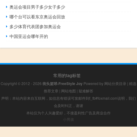
奥运会项目男子多少女子多少
哪个台可以看东京奥运会回放
多少体育代表团参加奥运会
中国亚运会哪年开的
常用的tag标签
Copyright © 2012 - 2026
街头篮球-FreeStyle Joy
Powered by
网站分类目录
|
精选
推荐文章
|
网站地图
|
疑难解答
声明：本站内容来自互联网，如信息有错误可发邮件到f_fb#foxmail.com说明，我们
会及时纠正，谢谢
本站仅为个人兴趣爱好，不接盈利性广告及商业合作
小男孩