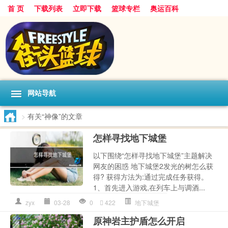
首 页
下载列表
立即下载
篮球专栏
奥运百科
网站导航
>
有关“神像”的文章
怎样寻找地下城堡
以下围绕“怎样寻找地下城堡”主题解决
网友的困惑 地下城堡2发光的树怎么获
得? 获得方法为:通过完成任务获得。
1、首先进入游戏,在列车上与调酒...
zyx
03-28
0
422
地下城堡
原神岩主护盾怎么开启