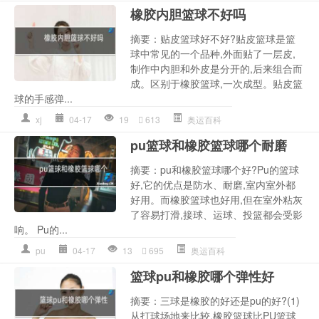
橡胶内胆篮球不好吗
摘要：贴皮篮球好不好?贴皮篮球是篮
球中常见的一个品种,外面贴了一层皮,
制作中内胆和外皮是分开的,后来组合而
成。区别于橡胶篮球,一次成型。贴皮篮
球的手感弹...
xj
04-17
19
613
奥运百科
pu篮球和橡胶篮球哪个耐磨
摘要：pu和橡胶篮球哪个好?Pu的篮球
好,它的优点是防水、耐磨,室内室外都
好用。而橡胶篮球也好用,但在室外粘灰
了容易打滑,接球、运球、投篮都会受影
响。 Pu的...
pu
04-17
13
695
奥运百科
篮球pu和橡胶哪个弹性好
摘要：三球是橡胶的好还是pu的好?(1)
从打球场地来比较,橡胶篮球比PU篮球