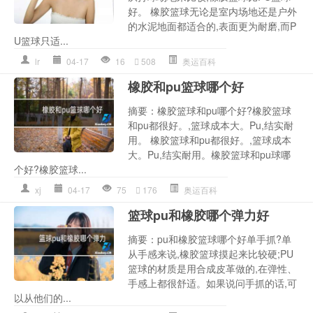
好。 橡胶篮球无论是室内场地还是户外
的水泥地面都适合的,表面更为耐磨,而P
U篮球只适...
lr
04-17
16
508
奥运百科
橡胶和pu篮球哪个好
摘要：橡胶篮球和pu哪个好?橡胶篮球
和pu都很好。,篮球成本大。Pu,结实耐
用。 橡胶篮球和pu都很好。,篮球成本
大。Pu,结实耐用。橡胶篮球和pu球哪
个好?橡胶篮球...
xj
04-17
75
176
奥运百科
篮球pu和橡胶哪个弹力好
摘要：pu和橡胶篮球哪个好单手抓?单
从手感来说,橡胶篮球摸起来比较硬;PU
篮球的材质是用合成皮革做的,在弹性、
手感上都很舒适。如果说问手抓的话,可
以从他们的...