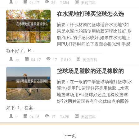
lr
04-17
36
354
奥运百科
在水泥地打球买篮球怎么选
摘要：什么材质的篮球适合水泥地?如
果是水泥地的话使用橡胶篮球比较好,耐
磨,但PU的手感比较好,如果在水泥地上
用PU,打得时间长了表面会很光滑,手感
就不好了。P...
zs
04-17
17
819
奥运百科
篮球场是塑胶的还是橡胶的
摘要：在一般的中学篮球场地打篮球(水
泥地)是用PU篮球好还是用橡胶...水泥
地篮球场用PU篮球好还是用橡胶篮球
好?这两种篮球各有什么优缺点的回答
如下: 1、答案...
lr
04-16
17
420
奥运百科
下一页