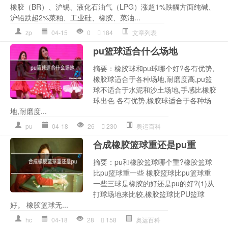
橡胶（BR）、沪锡、液化石油气（LPG）涨超1%跌幅方面纯碱、
沪铅跌超2%菜粕、工业硅、橡胶、菜油...
zp
04-15
0
184
文章列表
pu篮球适合什么场地
摘要：橡胶球和pu球哪个好?各有优势,
橡胶球适合于各种场地,耐磨度高,pu篮
球不适合于水泥和沙土场地,手感比橡胶
球出色 各有优势,橡胶球适合于各种场
地,耐磨度...
pu
04-18
26
230
奥运百科
合成橡胶篮球重还是pu重
摘要：pu和橡胶篮球哪个重?橡胶篮球
比pu篮球重一些 橡胶篮球比pu篮球重
一些三球是橡胶的好还是pu的好?(1)从
打球场地来比较,橡胶篮球比PU篮球
好。 橡胶篮球无...
hc
04-18
28
158
奥运百科