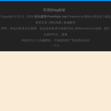
常用的tag标签
Copyright © 2012 - 2026
街头篮球-FreeStyle Joy
Powered by
网站分类目录
|
精选
推荐文章
|
网站地图
|
疑难解答
声明：本站内容来自互联网，如信息有错误可发邮件到f_fb#foxmail.com说明，我们
会及时纠正，谢谢
本站仅为个人兴趣爱好，不接盈利性广告及商业合作
小男孩