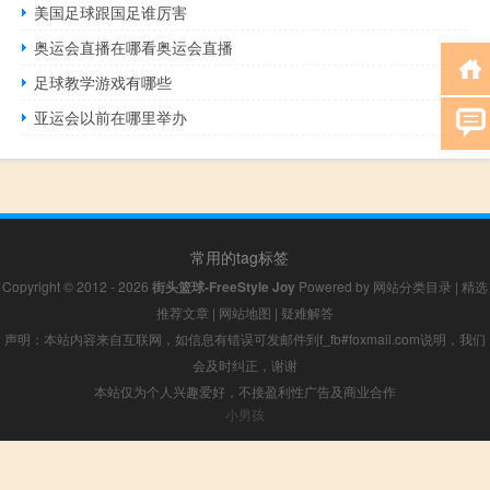
美国足球跟国足谁厉害
奥运会直播在哪看奥运会直播
足球教学游戏有哪些
亚运会以前在哪里举办
常用的tag标签
Copyright © 2012 - 2026
街头篮球-FreeStyle Joy
Powered by
网站分类目录
|
精选
推荐文章
|
网站地图
|
疑难解答
声明：本站内容来自互联网，如信息有错误可发邮件到f_fb#foxmail.com说明，我们
会及时纠正，谢谢
本站仅为个人兴趣爱好，不接盈利性广告及商业合作
小男孩