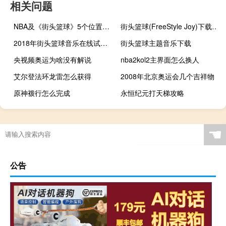
相关问题
NBA及《街头篮球》5个位置的详细介绍
街头篮球(FreeStyle Joy)下载(电脑、安卓和IOS所有版本)
2018年街头篮球音乐在线试听及下载
街头篮球主题音乐下载
央视频奥运为啥没有解说
nba2kol2主界面怎么换人
艾尔登法环龙雷怎么获得
2008年北京奥运会几个吉祥物
原神袯行怎么完成
永恒纪元打天梯攻略
2021东京奥运会几点开始
2020奥运会需要多久
奥运会男子铅球重量是多少公斤
星露谷物语五哥哥联机
☚
公告