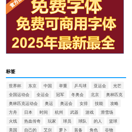
标签
世界杯
东京
中国
举重
乒乓球
亚运会
光芒
全国运动会
全运会
冠军
冬奥会
北京
奥林匹克
奥林匹克运动会
奥运
奥运会
女排
技能
攻略
方舟
日本
时间
杭州
武器
游戏
滑雪场
火线
热血传奇
玩家
球员
球队
的人
篮球
美国
自己的
艾尔
萝卜
装备
角色
谷物