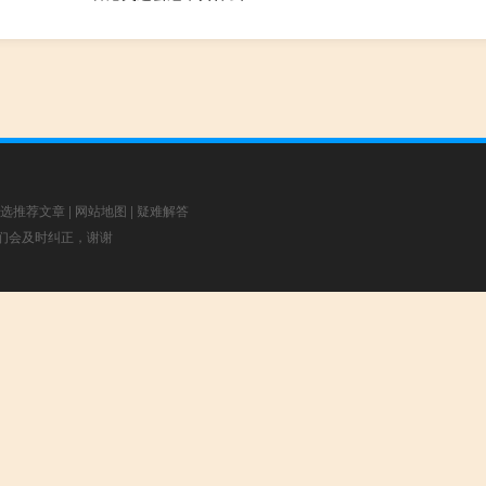
选推荐文章
|
网站地图
|
疑难解答
，我们会及时纠正，谢谢