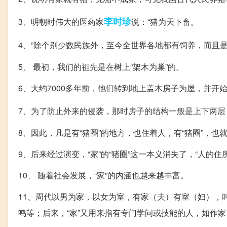
李时珍
3、明朝时伟大的医药家
说：“猪为天下畜。
4、”除个别少数民族外，至今全世界各地都有饲养，而且
5、 最初，我们的祖先是在树上“架木为巢”的。
6、大约7000多年前，他们转到地上盖木房子为屋，并
7、为了防止外来的侵袭，那时房子的结构一般是上下两层
8、因此，凡是有“猪圈”的地方，也住着人，有“猪圈”，也就
9、后来经过演变，“家”的“猪圈”这一本义消失了，“人的
10、 随着社会发展，“家”的内涵也越来越丰富。
11、周代以男为家，以女为室，有家（夫）有室（妇），叫
鸣等；后来，“家”又用来指有专门学问或技能的人，如作家