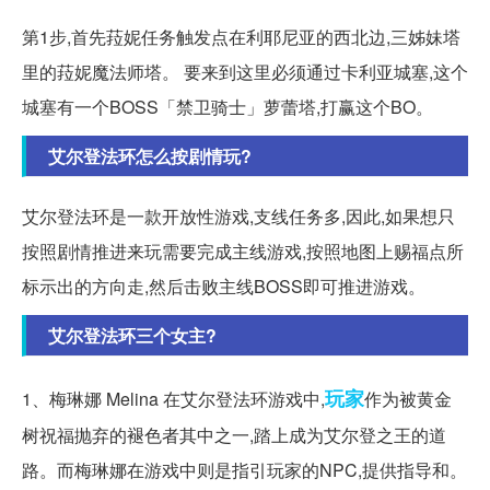
第1步,首先菈妮任务触发点在利耶尼亚的西北边,三姊妹塔
里的菈妮魔法师塔。 要来到这里必须通过卡利亚城塞,这个
城塞有一个BOSS「禁卫骑士」萝蕾塔,打赢这个BO。
艾尔登法环怎么按剧情玩?
艾尔登法环是一款开放性游戏,支线任务多,因此,如果想只
按照剧情推进来玩需要完成主线游戏,按照地图上赐福点所
标示出的方向走,然后击败主线BOSS即可推进游戏。
艾尔登法环三个女主?
玩家
1、梅琳娜 Melina 在艾尔登法环游戏中,
作为被黄金
树祝福抛弃的褪色者其中之一,踏上成为艾尔登之王的道
路。而梅琳娜在游戏中则是指引玩家的NPC,提供指导和。