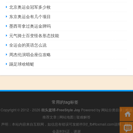
北京奥运会冠军多少枚
东京奥运会有几个项目
墨西哥拿过奥运金牌吗
元气骑士百变怪各形态技能
全运会的英语怎么说
周杰伦演唱会座位攻略
踢足球啥蜻蜓
常用的tag标签
Copyright © 2012 - 2026
街头篮球-FreeStyle Joy
Powered by
网站分类目录
|
精选
推荐文章
|
网站地图
|
疑难解答
声明：本站内容来自互联网，如信息有错误可发邮件到f_fb#foxmail.com说明，我们
会及时纠正，谢谢