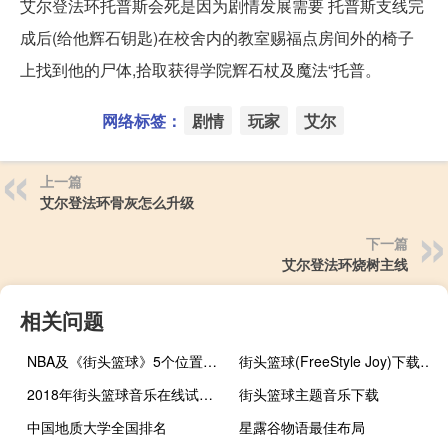
艾尔登法环托普斯会死是因为剧情发展需要 托普斯支线完
成后(给他辉石钥匙)在校舍内的教室赐福点房间外的椅子
上找到他的尸体,拾取获得学院辉石杖及魔法“托普。
网络标签：
剧情
玩家
艾尔
上一篇
艾尔登法环骨灰怎么升级
下一篇
艾尔登法环烧树主线
相关问题
NBA及《街头篮球》5个位置的详细介绍
街头篮球(FreeStyle Joy)下载(电脑、安卓和IOS所有版本)
2018年街头篮球音乐在线试听及下载
街头篮球主题音乐下载
中国地质大学全国排名
星露谷物语最佳布局