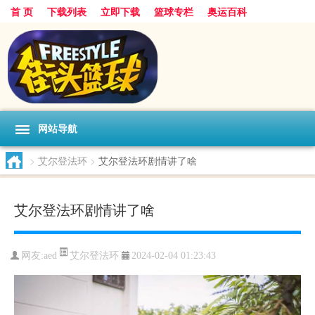
首 页
下载列表
立即下载
篮球专栏
奥运百科
网站导航
>
艾尔登法环
>
艾尔登法环剧情讲了啥
艾尔登法环剧情讲了啥
艾尔登法环
网友:aed
2024-02-04 01:23:43