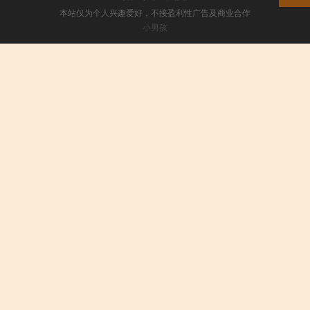
本站仅为个人兴趣爱好，不接盈利性广告及商业合作
小男孩