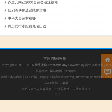
赤道几内亚2000奥运会游泳视频
仙剑奇侠传逍遥续传攻略
中科大奥运村在哪
奥运女排小组前几名出线
常用的tag标签
Copyright © 2012 - 2026
街头篮球-FreeStyle Joy
Powered by
网站分类目录
|
精选
推荐文章
|
网站地图
|
疑难解答
声明：本站内容来自互联网，如信息有错误可发邮件到f_fb#foxmail.com说明，我们
会及时纠正，谢谢
本站仅为个人兴趣爱好，不接盈利性广告及商业合作
小男孩