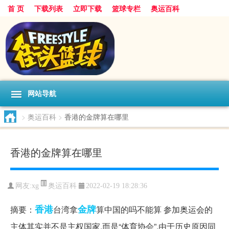
首 页
下载列表
立即下载
篮球专栏
奥运百科
网站导航
>
奥运百科
>
香港的金牌算在哪里
香港的金牌算在哪里
奥运百科
网友:xg
2022-02-19 18:28:36
香港
金牌
摘要：
台湾拿
算中国的吗不能算 参加奥运会的
主体其实并不是主权国家,而是“体育协会”,由于历史原因同