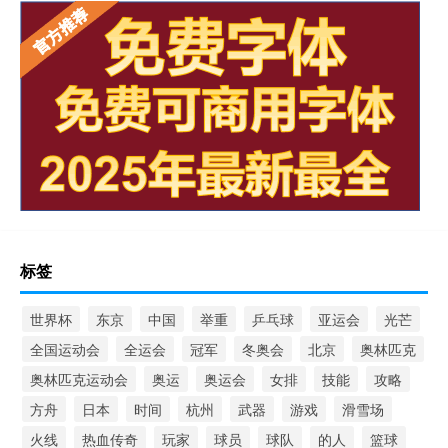
标签
世界杯
东京
中国
举重
乒乓球
亚运会
光芒
全国运动会
全运会
冠军
冬奥会
北京
奥林匹克
奥林匹克运动会
奥运
奥运会
女排
技能
攻略
方舟
日本
时间
杭州
武器
游戏
滑雪场
火线
热血传奇
玩家
球员
球队
的人
篮球