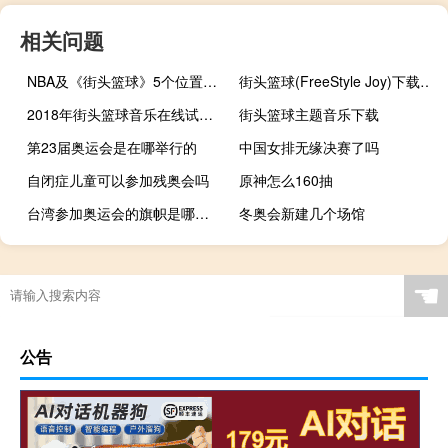
相关问题
NBA及《街头篮球》5个位置的详细介绍
街头篮球(FreeStyle Joy)下载(电脑、安卓和IOS所有版本)
2018年街头篮球音乐在线试听及下载
街头篮球主题音乐下载
第23届奥运会是在哪举行的
中国女排无缘决赛了吗
自闭症儿童可以参加残奥会吗
原神怎么160抽
台湾参加奥运会的旗帜是哪国的
冬奥会新建几个场馆
城厢是什么意思
尼克杨球衣有几种
网球起源于哪个国家哪个城市
2021年欧洲杯是世界杯吗
☚
公告