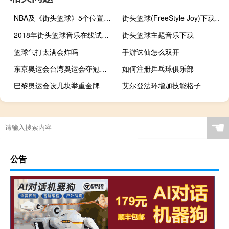
NBA及《街头篮球》5个位置的详细介绍
街头篮球(FreeStyle Joy)下载(电脑、安卓和IOS所有版本)
2018年街头篮球音乐在线试听及下载
街头篮球主题音乐下载
篮球气打太满会炸吗
手游诛仙怎么双开
东京奥运会台湾奥运会夺冠放什么歌
如何注册乒乓球俱乐部
巴黎奥运会设几块举重金牌
艾尔登法环增加技能格子
跑跑卡丁车荣誉最多
艾尔登法环半岛巨剑怎么得
奥林匹克的口号是什么英语
北京有几个室内滑雪场
☚
公告