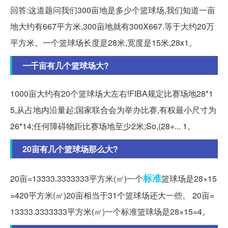
回答:这道题问我们300亩地是多少个篮球场,我们知道一亩
地大约有667平方米,300亩地就有300Ⅹ667.等于大约20万
平方米。一个篮球场长度是28米,宽度是15米,28x1。
一千亩有几个篮球场大?
1000亩大约有20个篮球场大左右!FIBA规定比赛场地28*1
5,从占地内沿量起;国家联合会为举办比赛,有权最小尺寸为
26*14;任何障碍物距比赛场地至少2米;So,(28+... 1。
20亩有几个篮球场那么大?
标准
20亩=13333.3333333平方米(㎡)一个
篮球场是28×15
=420平方米(㎡)20亩相当于31个篮球场还大一些。 20亩=
13333.3333333平方米(㎡)一个标准篮球场是28×15=4。