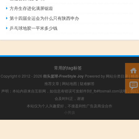
方舟生存进化满屏锯齿
第十四届全运会为什么只有陕西申办
乒乓球地胶一平米多少钱
常用的tag标签
Copyright © 2012 - 2026
街头篮球-FreeStyle Joy
Powered by
网站分类目录
|
精选
推荐文章
|
网站地图
|
疑难解答
声明：本站内容来自互联网，如信息有错误可发邮件到f_fb#foxmail.com说明，我们
会及时纠正，谢谢
本站仅为个人兴趣爱好，不接盈利性广告及商业合作
小男孩