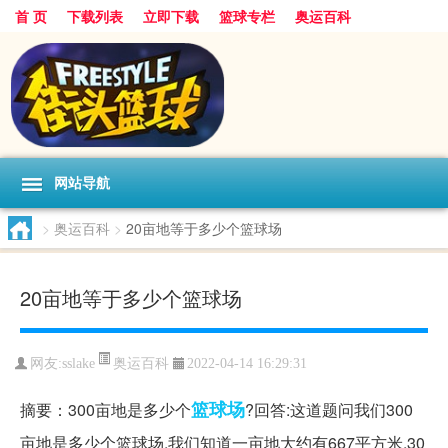
首 页
下载列表
立即下载
篮球专栏
奥运百科
网站导航
>
奥运百科
>
20亩地等于多少个篮球场
20亩地等于多少个篮球场
奥运百科
网友:sslake
2022-04-14 16:29:31
篮球场
摘要：300亩地是多少个
?回答:这道题问我们300
亩地是多少个篮球场,我们知道一亩地大约有667平方米,30