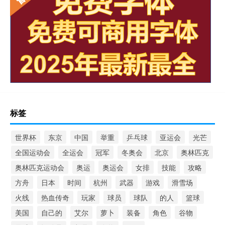
标签
世界杯
东京
中国
举重
乒乓球
亚运会
光芒
全国运动会
全运会
冠军
冬奥会
北京
奥林匹克
奥林匹克运动会
奥运
奥运会
女排
技能
攻略
方舟
日本
时间
杭州
武器
游戏
滑雪场
火线
热血传奇
玩家
球员
球队
的人
篮球
美国
自己的
艾尔
萝卜
装备
角色
谷物