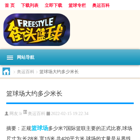
首 页
下载列表
立即下载
篮球专栏
奥运百科
网站导航
>
奥运百科
>
篮球场大约多少米长
篮球场大约多少米长
奥运百科
网友:lr
2022-02-15 19:22:34
篮球场
摘要：正规
多少米?国际篮联主要的正式比赛,球场
尺寸为:长28米,宽15米,共420平方米,球场的丈量是从界线