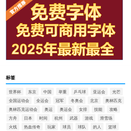
标签
世界杯
东京
中国
举重
乒乓球
亚运会
光芒
全国运动会
全运会
冠军
冬奥会
北京
奥林匹克
奥林匹克运动会
奥运
奥运会
女排
技能
攻略
方舟
日本
时间
杭州
武器
游戏
滑雪场
火线
热血传奇
玩家
球员
球队
的人
篮球