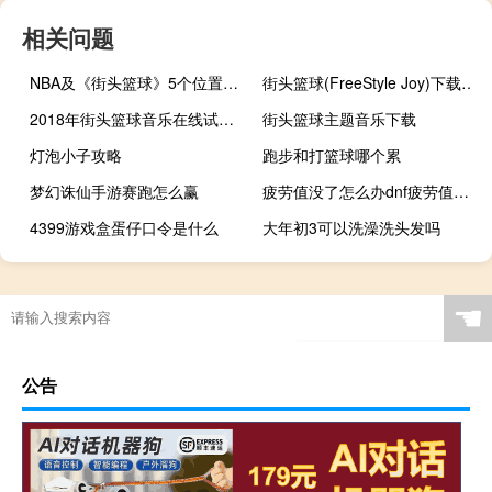
相关问题
NBA及《街头篮球》5个位置的详细介绍
街头篮球(FreeStyle Joy)下载(电脑、安卓和IOS所有版本)
2018年街头篮球音乐在线试听及下载
街头篮球主题音乐下载
灯泡小子攻略
跑步和打篮球哪个累
梦幻诛仙手游赛跑怎么赢
疲劳值没了怎么办dnf疲劳值没了怎么办（dnf疲劳值没了怎么办）
4399游戏盒蛋仔口令是什么
大年初3可以洗澡洗头发吗
篮球怎么运球过人视频
云顶之弈服务器现在好了吗
保卫萝卜终极挑战26攻略
14年足球世界杯决赛是哪两个国家
☚
公告