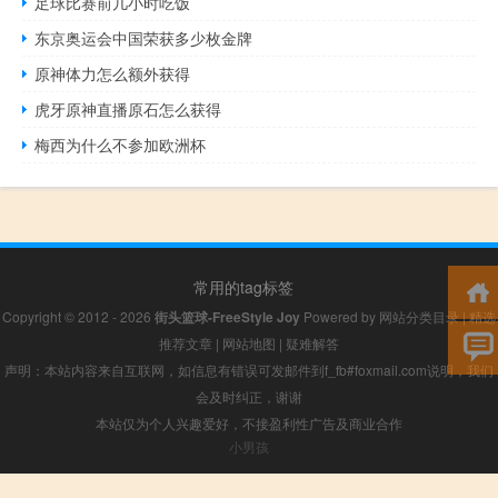
足球比赛前几小时吃饭
东京奥运会中国荣获多少枚金牌
原神体力怎么额外获得
虎牙原神直播原石怎么获得
梅西为什么不参加欧洲杯
常用的tag标签
Copyright © 2012 - 2026
街头篮球-FreeStyle Joy
Powered by
网站分类目录
|
精选
推荐文章
|
网站地图
|
疑难解答
声明：本站内容来自互联网，如信息有错误可发邮件到f_fb#foxmail.com说明，我们
会及时纠正，谢谢
本站仅为个人兴趣爱好，不接盈利性广告及商业合作
小男孩