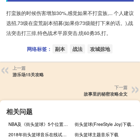
打蛮族的时候伤害增加30%,感觉如果不打蛮族,... 个人建议
选招,73级在蛮荒副本招募(如果你73级能打下来的话。),战
法突击打三排,特色战术平原突击,统60勇35,打。
网络标签：
副本
战法
攻城掠地
上一篇
游乐场15关攻略
下一篇
故事里的秘密攻略全文
相关问题
NBA及《街头篮球》5个位置的详细介绍
街头篮球(FreeStyle Joy)下载(电脑、安卓和IOS所有版本)
2018年街头篮球音乐在线试听及下载
街头篮球主题音乐下载