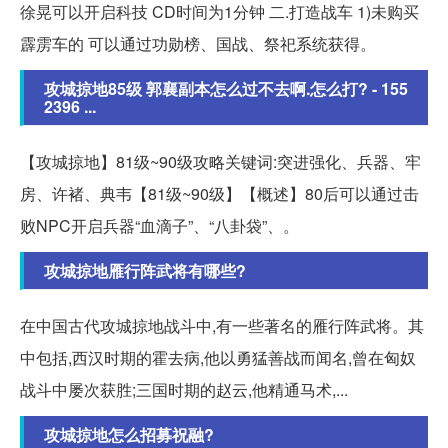
徐晃可以开启科技 CD时间为1分钟 二.打造战车 1)未购买
霹雳车的 可以通过功勋榜、国战、祭祀系统获得。
攻城掠地85级 郭襄副本怎么过不去啊.怎么打? - 155
2396 ...
【攻城掠地】81级~90级攻略关键词:突进强化、兵器、牢
房、许褚、典韦【81级~90级】【概述】80后可以通过击
败NPC开启兵器“血滴子”、“八卦袋”、。
攻城掠地雁行阵武将有哪些?
在中国古代攻城掠地战斗中,有一些著名的雁行阵武将。其
中包括,西汉时期的霍去病,他以勇猛善战而闻名,曾在匈奴
战斗中屡次获胜;三国时期的赵云,他精通马术,...
攻城掠地怎么招募祝融?