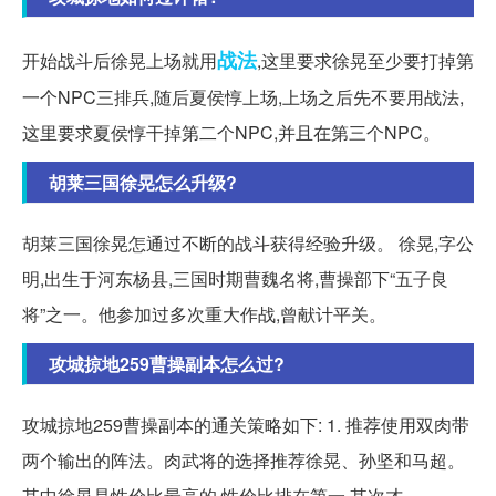
战法
开始战斗后徐晃上场就用
,这里要求徐晃至少要打掉第
一个NPC三排兵,随后夏侯惇上场,上场之后先不要用战法,
这里要求夏侯惇干掉第二个NPC,并且在第三个NPC。
胡莱三国徐晃怎么升级?
胡莱三国徐晃怎通过不断的战斗获得经验升级。 徐晃,字公
明,出生于河东杨县,三国时期曹魏名将,曹操部下“五子良
将”之一。他参加过多次重大作战,曾献计平关。
攻城掠地259曹操副本怎么过?
攻城掠地259曹操副本的通关策略如下: 1. 推荐使用双肉带
两个输出的阵法。肉武将的选择推荐徐晃、孙坚和马超。
其中徐晃是性价比最高的,性价比排在第一,其次才。