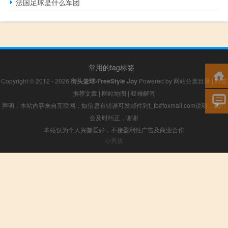
法国足球是什么军团
常用的tag标签
Copyright © 2012 - 2026
街头篮球-FreeStyle Joy
Powered by
网站分类目录
|
精选
推荐文章
|
网站地图
|
疑难解答
声明：本站内容来自互联网，如信息有错误可发邮件到f_fb#foxmail.com说明，我们
会及时纠正，谢谢
本站仅为个人兴趣爱好，不接盈利性广告及商业合作
小男孩