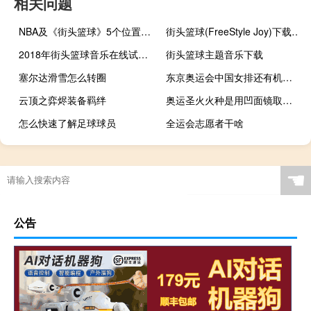
相关问题
NBA及《街头篮球》5个位置的详细介绍
街头篮球(FreeStyle Joy)下载(电脑、安卓和IOS所有版本)
2018年街头篮球音乐在线试听及下载
街头篮球主题音乐下载
塞尔达滑雪怎么转圈
东京奥运会中国女排还有机会吗?
云顶之弈烬装备羁绊
奥运圣火火种是用凹面镜取得的吗
怎么快速了解足球球员
全运会志愿者干啥
哪一位是现代奥运之父
高铁能带滑雪板吗
原神被迫单人怎么出去
nba1号有哪些明星
☚
公告