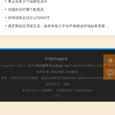
奥运会多少个国家轮流开
消逝的光芒哪个配置高
排球训练总结怎么写600字
俄罗斯副总理诺瓦克：政府有能力手动平衡燃油市场如果需要更严厉的措施我们准备采取这些措施
常用的tag标签
Copyright © 2012 - 2026
街头篮球-FreeStyle Joy
Powered by
网站分类目录
|
精选
推荐文章
|
网站地图
|
疑难解答
声明：本站内容来自互联网，如信息有错误可发邮件到f_fb#foxmail.com说明，我们
会及时纠正，谢谢
本站仅为个人兴趣爱好，不接盈利性广告及商业合作
小男孩