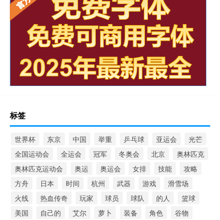
标签
世界杯
东京
中国
举重
乒乓球
亚运会
光芒
全国运动会
全运会
冠军
冬奥会
北京
奥林匹克
奥林匹克运动会
奥运
奥运会
女排
技能
攻略
方舟
日本
时间
杭州
武器
游戏
滑雪场
火线
热血传奇
玩家
球员
球队
的人
篮球
美国
自己的
艾尔
萝卜
装备
角色
谷物