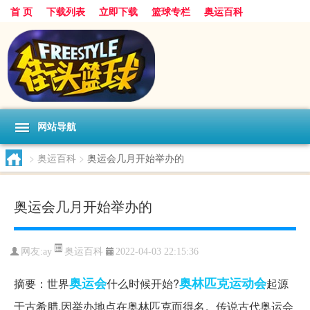
首 页
下载列表
立即下载
篮球专栏
奥运百科
网站导航
>
奥运百科
>
奥运会几月开始举办的
奥运会几月开始举办的
奥运百科
网友:ay
2022-04-03 22:15:36
奥运会
奥林匹克运动会
摘要：世界
什么时候开始?
起源
于古希腊,因举办地点在奥林匹克而得名。传说古代奥运会