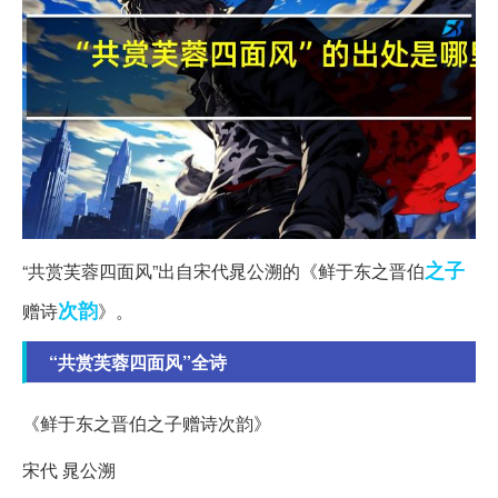
之子
“共赏芙蓉四面风”出自宋代晁公溯的《鲜于东之晋伯
次韵
赠诗
》。
“共赏芙蓉四面风”全诗
《鲜于东之晋伯之子赠诗次韵》
宋代 晁公溯