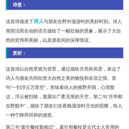
诗意：
诗人
这首诗描述了
与朋友在野外漫游时的美好时刻。诗人
用简洁而生动的语言描绘了一幅壮丽的景象，展示了大自
然的宏伟和美丽，以及朋友间的深厚情谊。
赏析：
这首诗以自然景观为背景，通过描绘月亮和风景，表达了
诗人与朋友共同欣赏大自然之美的愉悦和友谊之情。首
句“一扫浮云万里空”，意味着诗人的视野开阔，心境豁
达，浮云被扫除，显露出广袤无垠的天空。第二句“月华都
在野航中”，描绘了朋友们在夜晚漫游时月光的照耀，给人
一种宁静而祥和的感觉。
第三句“葛巾藜杖勤相过”，葛巾和藜杖是古代士人常用的