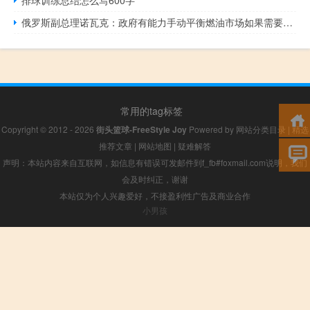
俄罗斯副总理诺瓦克：政府有能力手动平衡燃油市场如果需要更严厉的措施我们准备采取这些措施
常用的tag标签
Copyright © 2012 - 2026
街头篮球-FreeStyle Joy
Powered by
网站分类目录
|
精选
推荐文章
|
网站地图
|
疑难解答
声明：本站内容来自互联网，如信息有错误可发邮件到f_fb#foxmail.com说明，我们
会及时纠正，谢谢
本站仅为个人兴趣爱好，不接盈利性广告及商业合作
小男孩