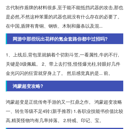
古代制作盾牌的材料很多,至于能不能抵挡武器的攻击,那也
是必然,不然这种笨重的武器也就没有什么存在的必要了。
在中国,盾牌有青铜、钢铁、木制和藤条以及混...
网游中那些玩出花样的氪金套路你都中过招吗?
1、上线后,背包里就躺着个切割斗笠,一看属性,牛的不行,
关键是0级佩戴。 2、带上去打怪,怪怪爆光柱,转眼好几件
金光闪闪的狂雷就穿身上了。 然后感觉真的是... 前。
鸿蒙超变攻略?
鸿蒙超变是正统传奇手游的又一扛鼎之作。 鸿蒙超变攻略
一、转生等级不足4转:(新手推荐) 1.各职业技能书价值比较
高,精英怪物均有几率掉落。 2.特戒、印记、宝。