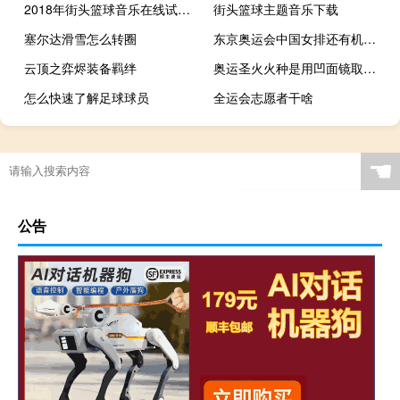
2018年街头篮球音乐在线试听及下载
街头篮球主题音乐下载
塞尔达滑雪怎么转圈
东京奥运会中国女排还有机会吗?
云顶之弈烬装备羁绊
奥运圣火火种是用凹面镜取得的吗
怎么快速了解足球球员
全运会志愿者干啥
哪一位是现代奥运之父
高铁能带滑雪板吗
原神被迫单人怎么出去
nba1号有哪些明星
☚
公告