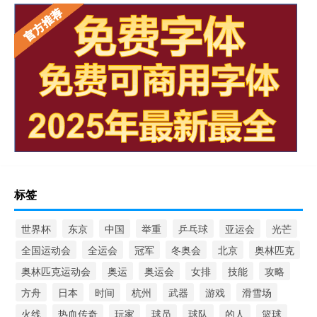
标签
世界杯
东京
中国
举重
乒乓球
亚运会
光芒
全国运动会
全运会
冠军
冬奥会
北京
奥林匹克
奥林匹克运动会
奥运
奥运会
女排
技能
攻略
方舟
日本
时间
杭州
武器
游戏
滑雪场
火线
热血传奇
玩家
球员
球队
的人
篮球