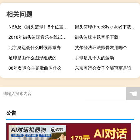
相关问题
NBA及《街头篮球》5个位置的详细介绍
街头篮球(FreeStyle Joy)下载(电脑、安卓和IOS所有版本)
2018年街头篮球音乐在线试听及下载
街头篮球主题音乐下载
北京奥运会什么时候再举办
艾尔登法环法师骨灰用哪个
足球是由什么图形组成的
手球是几个人的运动
08年奥运会主题歌曲叫什么
东京奥运会女子全能冠军是谁
cf手游挑战三叉戟技能
过年胖了吃什么最好看
菲律宾奥运冠军说了什么
如何建一个室内篮球场
☚
公告