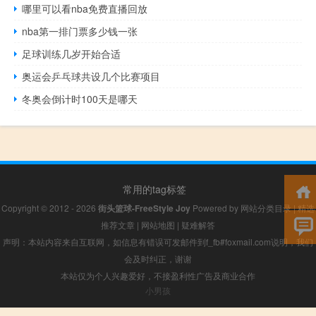
哪里可以看nba免费直播回放
nba第一排门票多少钱一张
足球训练几岁开始合适
奥运会乒乓球共设几个比赛项目
冬奥会倒计时100天是哪天
常用的tag标签
Copyright © 2012 - 2026
街头篮球-FreeStyle Joy
Powered by
网站分类目录
|
精选
推荐文章
|
网站地图
|
疑难解答
声明：本站内容来自互联网，如信息有错误可发邮件到f_fb#foxmail.com说明，我们
会及时纠正，谢谢
本站仅为个人兴趣爱好，不接盈利性广告及商业合作
小男孩