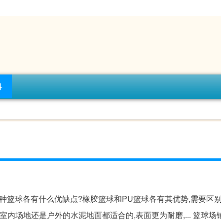
科
种篮球各有什么优缺点?橡胶篮球和PU篮球各有其优势,需要区别来
内场地还是户外的水泥地面都适合的,表面更为耐磨,... 篮球场