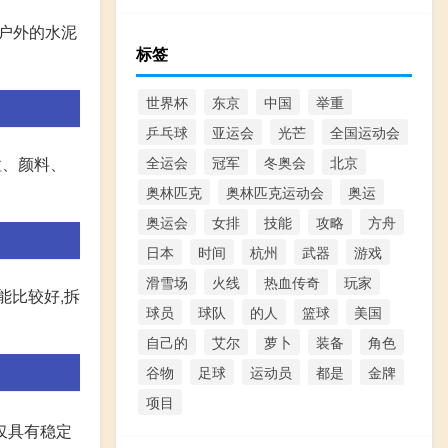
是户外的水泥
标签
世界杯
东京
中国
举重
乒乓球
亚运会
光芒
全国运动会
粒、颜料、
全运会
冠军
冬奥会
北京
奥林匹克
奥林匹克运动会
奥运
奥运会
女排
技能
攻略
方舟
日本
时间
杭州
武器
游戏
滑雪场
火线
热血传奇
玩家
能比较好,拆
球员
球队
的人
篮球
美国
自己的
艾尔
萝卜
装备
角色
谷物
足球
运动员
都是
金牌
项目
仅具有稳定