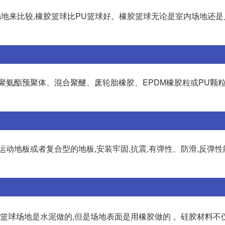
球场地来比较,橡胶篮球比PU篮球好。橡胶篮球无论是室内场地还
聚氨酯预聚体、混合聚醚、废轮胎橡胶、EPDM橡胶粒或PU颗
动地板或者复合型的地板,安装牢固,抗震,有弹性、防滑,反弹性
。篮球场地是水泥做的,但是场地表面是用橡胶做的 。硅胶材料不