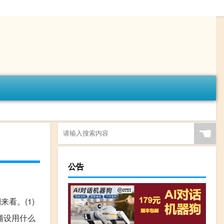
☚
公告
看。(1)
铺设用什么