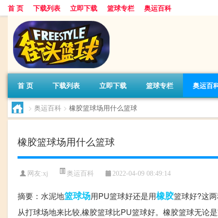
首 页
下载列表
立即下载
篮球专栏
奥运百科
首 页
下载列表
立即下载
篮球专栏
奥运百
>
奥运百科
>
橡胶篮球场用什么篮球
橡胶篮球场用什么篮球
奥运百科
网友:xj
2022-04-09 08:49:14
篮球场
橡胶
摘要：水泥地
用PU篮球好还是用
篮球好?这两
从打球场地来比较,橡胶篮球比PU篮球好。橡胶篮球无论是室