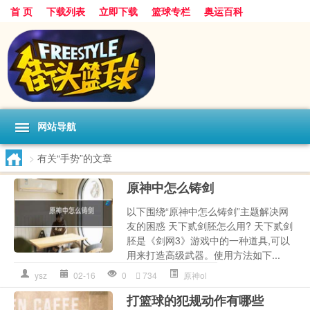
首 页
下载列表
立即下载
篮球专栏
奥运百科
网站导航
>
有关“手势”的文章
原神中怎么铸剑
以下围绕“原神中怎么铸剑”主题解决网
友的困惑 天下贰剑胚怎么用? 天下贰剑
胚是《剑网3》游戏中的一种道具,可以
用来打造高级武器。使用方法如下...
ysz
02-16
0
734
原神ol
打篮球的犯规动作有哪些