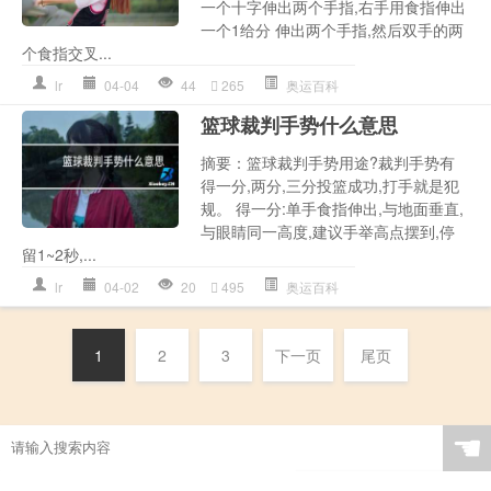
一个十字伸出两个手指,右手用食指伸出
一个1给分 伸出两个手指,然后双手的两
个食指交叉...
lr
04-04
44
265
奥运百科
篮球裁判手势什么意思
摘要：篮球裁判手势用途?裁判手势有
得一分,两分,三分投篮成功,打手就是犯
规。 得一分:单手食指伸出,与地面垂直,
与眼睛同一高度,建议手举高点摆到,停
留1~2秒,...
lr
04-02
20
495
奥运百科
1
2
3
下一页
尾页
☚