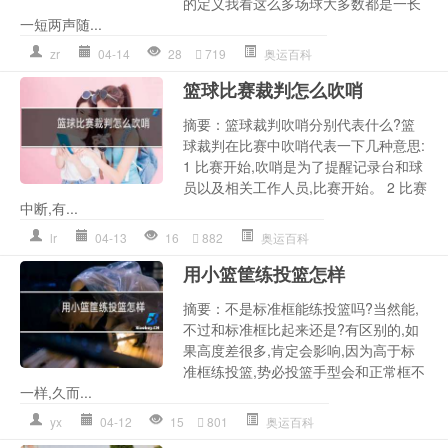
的定义我看这么多场球大多数都是一长
一短两声随...
zr
04-14
28
719
奥运百科
篮球比赛裁判怎么吹哨
摘要：篮球裁判吹哨分别代表什么?篮
球裁判在比赛中吹哨代表一下几种意思:
1 比赛开始,吹哨是为了提醒记录台和球
员以及相关工作人员,比赛开始。 2 比赛
中断,有...
lr
04-13
16
882
奥运百科
用小篮筐练投篮怎样
摘要：不是标准框能练投篮吗?当然能,
不过和标准框比起来还是?有区别的,如
果高度差很多,肯定会影响,因为高于标
准框练投篮,势必投篮手型会和正常框不
一样,久而...
yx
04-12
15
801
奥运百科