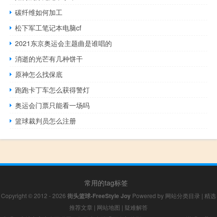
碳纤维如何加工
松下军工笔记本电脑cf
2021东京奥运会主题曲是谁唱的
消逝的光芒有几种饼干
原神怎么找保底
跑跑卡丁车怎么获得警灯
奥运会门票只能看一场吗
篮球裁判员怎么注册
常用的tag标签
Copyright © 2012 - 2026
街头篮球-FreeStyle Joy
Powered by
网站分类目录
|
精选
推荐文章
|
网站地图
|
疑难解答