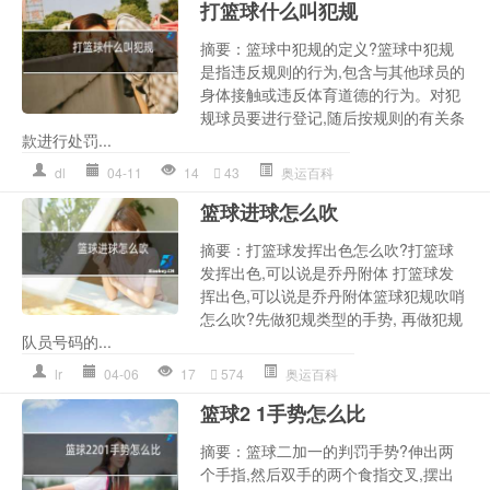
打篮球什么叫犯规
摘要：篮球中犯规的定义?篮球中犯规
是指违反规则的行为,包含与其他球员的
身体接触或违反体育道德的行为。对犯
规球员要进行登记,随后按规则的有关条
款进行处罚...
dl
04-11
14
43
奥运百科
篮球进球怎么吹
摘要：打篮球发挥出色怎么吹?打篮球
发挥出色,可以说是乔丹附体 打篮球发
挥出色,可以说是乔丹附体篮球犯规吹哨
怎么吹?先做犯规类型的手势, 再做犯规
队员号码的...
lr
04-06
17
574
奥运百科
篮球2 1手势怎么比
摘要：篮球二加一的判罚手势?伸出两
个手指,然后双手的两个食指交叉,摆出