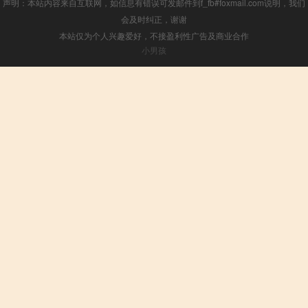
声明：本站内容来自互联网，如信息有错误可发邮件到f_fb#foxmail.com说明，我们
会及时纠正，谢谢
本站仅为个人兴趣爱好，不接盈利性广告及商业合作
小男孩