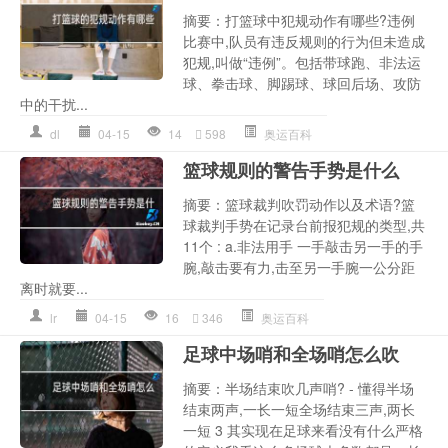
摘要：打篮球中犯规动作有哪些?违例
比赛中,队员有违反规则的行为但未造成
犯规,叫做“违例”。包括带球跑、非法运
球、拳击球、脚踢球、球回后场、攻防
中的干扰...
dl
04-15
14
598
奥运百科
篮球规则的警告手势是什么
摘要：篮球裁判吹罚动作以及术语?篮
球裁判手势在记录台前报犯规的类型,共
11个 : a.非法用手 一手敲击另一手的手
腕,敲击要有力,击至另一手腕一公分距
离时就要...
lr
04-15
16
346
奥运百科
足球中场哨和全场哨怎么吹
摘要：半场结束吹几声哨? - 懂得半场
结束两声,一长一短全场结束三声,两长
一短 3 其实现在足球来看没有什么严格